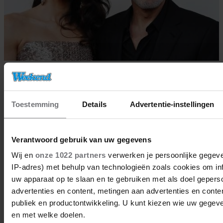
12/12/2023
KINDEREN GEORGE CLOONEY
Toestemming
Details
Advertentie-instellingen
VINDEN HEM IDIOOT ALS HIJ
FRANS PRAAT
Verantwoord gebruik van uw gegevens
Wij en
onze 1022 partners
verwerken je persoonlijke gegeve
Wereldsterren
IP-adres) met behulp van technologieën zoals cookies om in
uw apparaat op te slaan en te gebruiken met als doel gepers
advertenties en content, metingen aan advertenties en content
publiek en productontwikkeling. U kunt kiezen wie uw gegev
en met welke doelen.