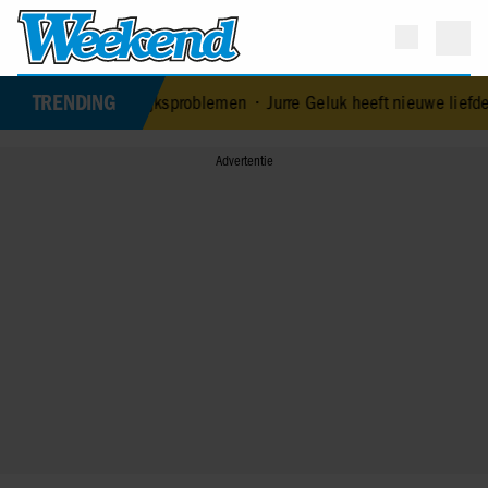
TRENDING
ntkent huwelijksproblemen
•
Jurre Geluk heeft nieuwe liefde na ver