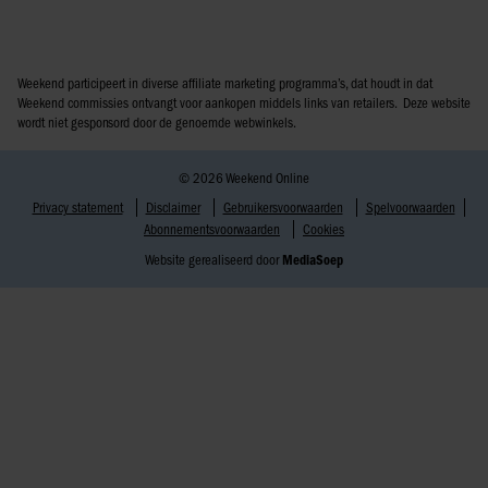
Weekend participeert in diverse affiliate marketing programma’s, dat houdt in dat
Weekend commissies ontvangt voor aankopen middels links van retailers. Deze website
wordt niet gesponsord door de genoemde webwinkels.
© 2026 Weekend Online
Privacy statement
Disclaimer
Gebruikersvoorwaarden
Spelvoorwaarden
Abonnementsvoorwaarden
Cookies
Website gerealiseerd door
MediaSoep