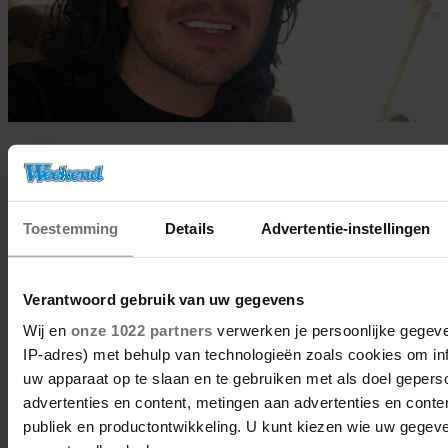
17/03/2023
ROY DONDERS IS VADER
GEWORDEN
Toestemming
Details
Advertentie-instellingen
BN'ers
Verantwoord gebruik van uw gegevens
Wij en
onze 1022 partners
verwerken je persoonlijke gegeve
IP-adres) met behulp van technologieën zoals cookies om in
uw apparaat op te slaan en te gebruiken met als doel gepers
advertenties en content, metingen aan advertenties en content
publiek en productontwikkeling. U kunt kiezen wie uw gegev