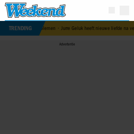
TRENDING
 huwelijksproblemen
•
Jurre Geluk heeft nieuwe liefde na verbroken 