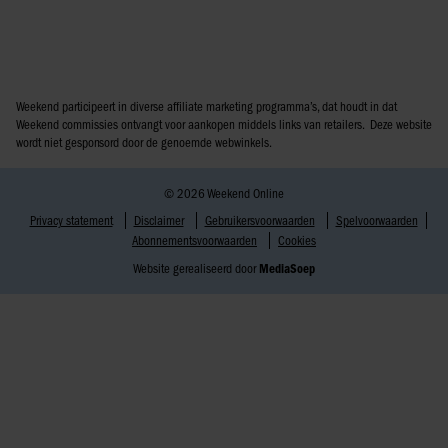
Weekend participeert in diverse affiliate marketing programma’s, dat houdt in dat
Weekend commissies ontvangt voor aankopen middels links van retailers. Deze website
wordt niet gesponsord door de genoemde webwinkels.
© 2026 Weekend Online
Privacy statement
Disclaimer
Gebruikersvoorwaarden
Spelvoorwaarden
Abonnementsvoorwaarden
Cookies
Website gerealiseerd door
MediaSoep