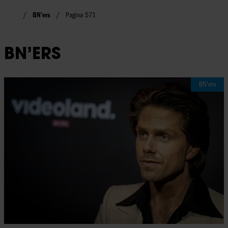
BN'ers
Pagina 571
BN’ERS
BN'ers