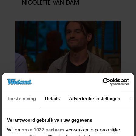
NICOLETTE VAN DAM
06/08/2026
VICTOR VLAM BEKRITISEERT TIM
Toestemming
Details
Advertentie-instellingen
Ov
NIEHE NA DUIDELIJKE GRENS
OVER VADER IVO: ‘EEN BEETJE
ONSYMPATHIEK’
Verantwoord gebruik van uw gegevens
Wij en
onze 1022 partners
verwerken je persoonlijke