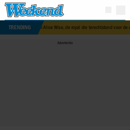
TRENDING
lizabeth Alice Wise, de royal die terechtstond voor de dood van haar