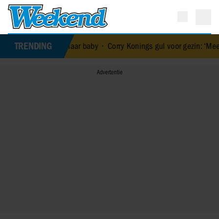
TRENDING
ood van haar baby
•
Corry Konings gul voor gezin: ‘Meer voor over d