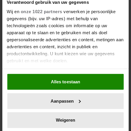
Verantwoord gebruik van uw gegevens
Wij en
onze 1022 partners
verwerken je persoonlijke
gegevens (bijv. uw IP-adres) met behulp van
technologieën zoals cookies om informatie op uw
apparaat op te slaan en te gebruiken met als doel
gepersonaliseerde advertenties en content, metingen aan
advertenties en content, inzicht in publiek en
productontwikkeling. U kunt kiezen wie uw gegevens
gebruikt en met welke doelen.
Als u het toestaat, willen we ook graag:
Alles toestaan
Informatie verzamelen over uw geografische
locatie, die tot een paar meter nauwkeurig kan zijn
Uw apparaat identificeren door het actief te
Aanpassen
scannen op specifieke eigenschappen (fingerprinting)
Lees meer over hoe uw persoonlijke gegevens worden
verwerkt en stel uw voorkeuren in het
detailgedeelte
in.
Weigeren
U kunt uw toestemming op elk moment wijzigen of