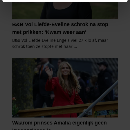
intrekken in de Cookieverklaring.
We gebruiken cookies om content en advertenties te
personaliseren, om functies voor social media te bieden
en om ons websiteverkeer te analyseren. Ook delen we
informatie over uw gebruik van onze site met onze
partners voor social media, adverteren en analyse. Deze
partners kunnen deze gegevens combineren met andere
informatie die u aan ze heeft verstrekt of die ze hebben
verzameld op basis van uw gebruik van hun services. U
gaat akkoord met onze cookies als u onze website blijft
gebruiken.