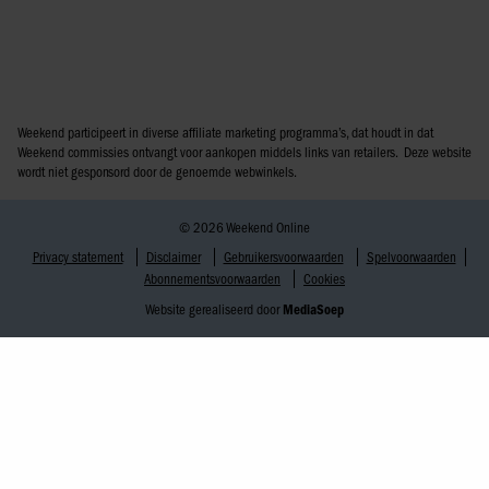
Weekend participeert in diverse affiliate marketing programma’s, dat houdt in dat
Weekend commissies ontvangt voor aankopen middels links van retailers. Deze website
wordt niet gesponsord door de genoemde webwinkels.
© 2026 Weekend Online
Privacy statement
Disclaimer
Gebruikersvoorwaarden
Spelvoorwaarden
Abonnementsvoorwaarden
Cookies
Website gerealiseerd door
MediaSoep