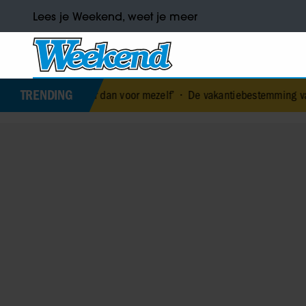
Lees je Weekend, weet je meer
TRENDING
over dan voor mezelf’
•
De vakantiebestemming van… Nicolette van