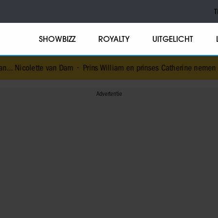
T
SHOWBIZZ
ROYALTY
UITGELICHT
 Dam
•
Prins William en prinses Catherine nemen maatregel voor to