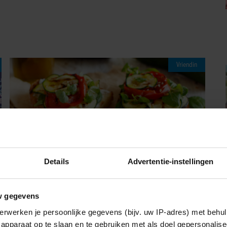
Vriendin
Details
Advertentie-instellingen
w gegevens
08/08/2026
erwerken je persoonlijke gegevens (bijv. uw IP-adres) met behul
DEZE GOUDBRUINE BRUSCHETTA MET
apparaat op te slaan en te gebruiken met als doel gepersonalise