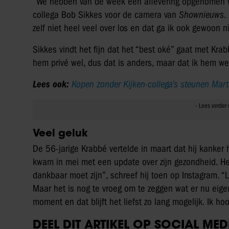
“We hebben van de week een aflevering opgenomen waa
collega Bob Sikkes voor de camera van
Shownieuws
.
zelf niet heel veel over los en dat ga ik ook gewoon n
Sikkes vindt het fijn dat het “best oké” gaat met Krab
hem privé wel, dus dat is anders, maar dat ik hem weer
Lees ook:
Kopen zonder Kijken-collega’s steunen Marti
Veel geluk
De 56-jarige Krabbé vertelde in maart dat hij kanker
kwam in mei met een update over zijn gezondheid. Het 
dankbaar moet zijn”, schreef hij toen op Instagram. “L
Maar het is nog te vroeg om te zeggen wat er nu eigenli
moment en dat blijft het liefst zo lang mogelijk. Ik hoo
DEEL DIT ARTIKEL OP SOCIAL MED