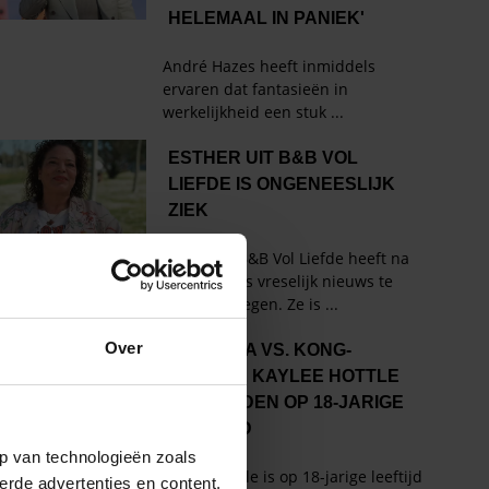
Over
p van technologieën zoals
erde advertenties en content,