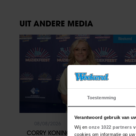
UIT ANDERE MEDIA
Weekend
Toestemming
Verantwoord gebruik van u
08/08/2026
Wij en
onze 1022 partners
v
CORRY KONINGS GUL VOOR GEZIN:
cookies om informatie op uw 