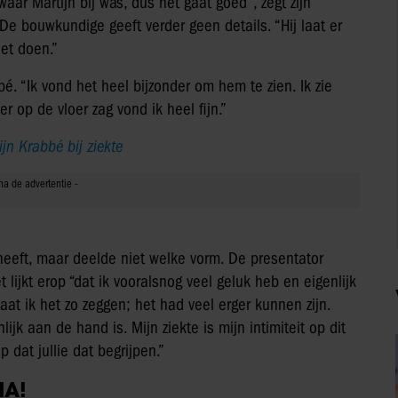
r Martijn bij was, dus het gaat goed”, zegt zijn
 De bouwkundige geeft verder geen details. “Hij laat er
iet doen.”
bé. “Ik vond het heel bijzonder om hem te zien. Ik zie
 op de vloer zag vond ik heel fijn.”
jn Krabbé bij ziekte
 heeft, maar deelde niet welke vorm. De presentator
lijkt erop “dat ik vooralsnog veel geluk heb en eigenlijk
aat ik het zo zeggen; het had veel erger kunnen zijn.
jk aan de hand is. Mijn ziekte is mijn intimiteit op dit
p dat jullie dat begrijpen.”
IA!