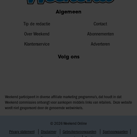
Algemeen
Tip de redactie
Contact
Over Weekend
Abonnementen
Klantenservice
Adverteren
Volg ons
Weekend participeert in diverse affiliate marketing programma’s, dat houdt in dat
Weekend commissies ontvangt voor aankopen middels links van retailers. Deze website
wordt niet gesponsord door de genoemde webwinkels.
© 2026 Weekend Online
Privacy statement
Disclaimer
Gebruikersvoorwaarden
Spelvoorwaarden