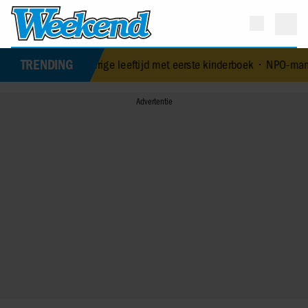
TRENDING
op 84-jarige leeftijd met eerste kinderboek
•
NPO-manager Menno de 