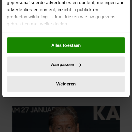
gepersonaliseerde advertenties en content, metingen aan
advertenties en content, inzicht in publiek en
productontwikkeling. U kunt kiezen wie uw gegevens
gebruikt en met welke doelen.
Als u het toestaat, willen we ook graag:
Alles toestaan
Informatie verzamelen over uw geografische
locatie, die tot een paar meter nauwkeurig kan zijn
Uw apparaat identificeren door het actief te
Aanpassen
scannen op specifieke eigenschappen (fingerprinting)
Lees meer over hoe uw persoonlijke gegevens worden
verwerkt en stel uw voorkeuren in het
detailgedeelte
in.
Weigeren
U kunt uw toestemming op elk moment wijzigen of
intrekken in de Cookieverklaring.
We gebruiken cookies om content en advertenties te
personaliseren, om functies voor social media te bieden
en om ons websiteverkeer te analyseren. Ook delen we
informatie over uw gebruik van onze site met onze