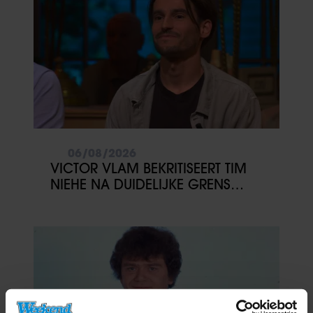
06/08/2026
VICTOR VLAM BEKRITISEERT TIM
NIEHE NA DUIDELIJKE GRENS
OVER VADER IVO: ‘EEN BEETJE
ONSYMPATHIEK’