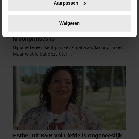
Aanpassen
scannen op specifieke eigenschappen (fingerprinting)
Lees meer over hoe uw persoonlijke gegevens worden
verwerkt en stel uw voorkeuren in het
detailgedeelte
in.
Weigeren
U kunt uw toestemming op elk moment wijzigen of
intrekken in de Cookieverklaring.
We gebruiken cookies om content en advertenties te
personaliseren, om functies voor social media te bieden
en om ons websiteverkeer te analyseren. Ook delen we
informatie over uw gebruik van onze site met onze
partners voor social media, adverteren en analyse. Deze
partners kunnen deze gegevens combineren met andere
informatie die u aan ze heeft verstrekt of die ze hebben
verzameld op basis van uw gebruik van hun services. U
gaat akkoord met onze cookies als u onze website blijft
gebruiken.