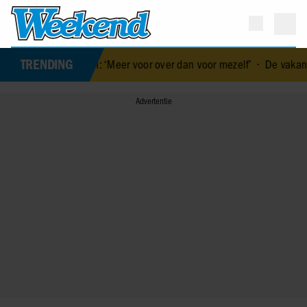
TRENDING
 gezin: ‘Meer voor over dan voor mezelf’
•
De vakantiebestemming 