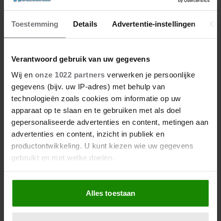
Toestemming
Details
Advertentie-instellingen
Ov
06/08/2026
Verantwoord gebruik van uw gegevens
ROXEANNE EN ANDRÉ HAZES
DENKEN TERUG AAN ‘KAPOT
Wij en
onze 1022 partners
verwerken je persoonlijke
ENGE’ HAZES-IMITATOR: ‘ECHT
gegevens (bijv. uw IP-adres) met behulp van
NIET GOED BIJ JE PAASEI’
technologieën zoals cookies om informatie op uw
apparaat op te slaan en te gebruiken met als doel
gepersonaliseerde advertenties en content, metingen aan
advertenties en content, inzicht in publiek en
productontwikkeling. U kunt kiezen wie uw gegevens
gebruikt en met welke doelen.
Als u het toestaat, willen we ook graag:
Alles toestaan
Informatie verzamelen over uw geografische
locatie, die tot een paar meter nauwkeurig kan zijn
Uw apparaat identificeren door het actief te