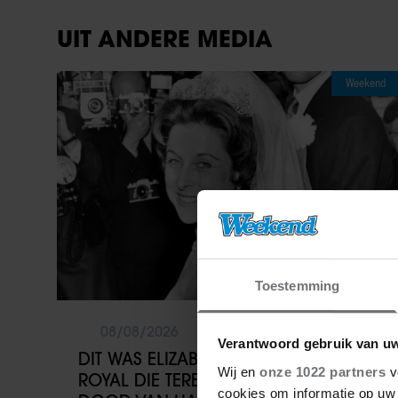
UIT ANDERE MEDIA
Weekend
Toestemming
08/08/2026
Verantwoord gebruik van u
DIT WAS ELIZABETH ALICE WISE, DE
Wij en
onze 1022 partners
v
ROYAL DIE TERECHTSTOND VOOR DE
cookies om informatie op uw 