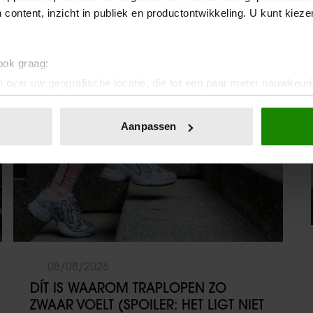
MAKEN
 content, inzicht in publiek en productontwikkeling. U kunt kiez
 ook graag:
Sante
 over uw geografische locatie, die tot een paar meter nauwkeuri
eren door het actief te scannen op specifieke eigenschappen (fing
onlijke gegevens worden verwerkt en stel uw voorkeuren in he
Aanpassen
jzigen of intrekken in de Cookieverklaring.
ent en advertenties te personaliseren, om functies voor social
. Ook delen we informatie over uw gebruik van onze site met on
e. Deze partners kunnen deze gegevens combineren met andere i
erzameld op basis van uw gebruik van hun services. U gaat akk
08/08/2026
DÍT IS WAAROM TRAPLOPEN ZO
ZWAAR VOELT (SPOILER: HET LIGT NIET