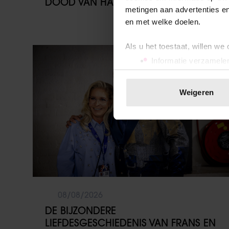
DOOD VAN HAAR BABY
metingen aan advertenties en
en met welke doelen.
Als u het toestaat, willen we
Party
Informatie verzamelen
Uw apparaat identific
Lees meer over hoe uw perso
Weigeren
toestemming op elk moment wi
We gebruiken cookies om cont
websiteverkeer te analyseren
media, adverteren en analys
verstrekt of die ze hebben v
onze website blijft gebruiken.
08/08/2026
DE BIJZONDERE
LIEFDESGESCHIEDENIS VAN FRANS EN