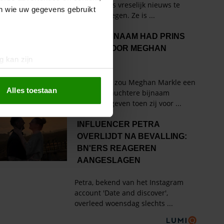
en wie uw gegevens gebruikt
g kan zijn
erprinting)
t
detailgedeelte
in. U kunt uw
Alles toestaan
 media te bieden en om ons
ze partners voor social
nformatie die u aan ze heeft
oord met onze cookies als u