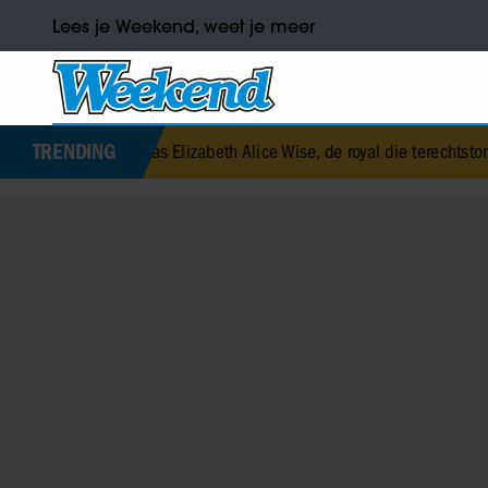
Lees je Weekend, weet je meer
TRENDING
it was Elizabeth Alice Wise, de royal die terechtstond voor de dood 