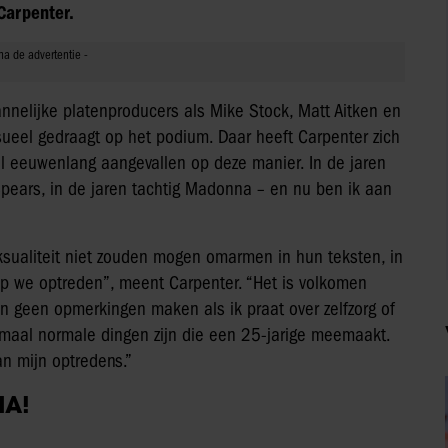
Carpenter.
nnelijke platenproducers als Mike Stock, Matt Aitken en
ksueel gedraagt op het podium. Daar heeft Carpenter zich
al eeuwenlang aangevallen op deze manier. In de jaren
Spears, in de jaren tachtig Madonna – en nu ben ik aan
ksualiteit niet zouden mogen omarmen in hun teksten, in
p we optreden”, meent Carpenter. “Het is volkomen
en geen opmerkingen maken als ik praat over zelfzorg of
lemaal normale dingen zijn die een 25-jarige meemaakt.
an mijn optredens.”
IA!