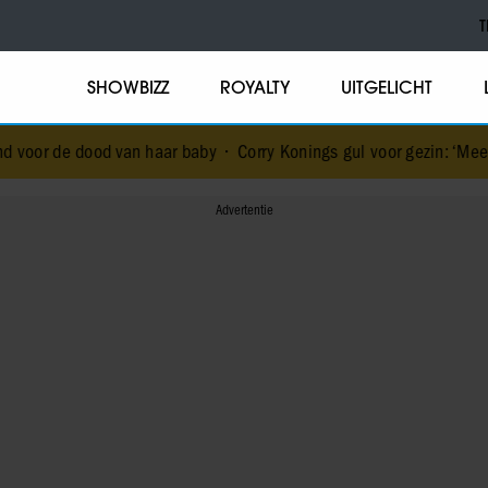
T
SHOWBIZZ
ROYALTY
UITGELICHT
van haar baby
•
Corry Konings gul voor gezin: ‘Meer voor over dan v