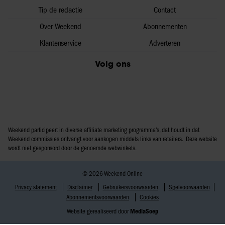
Tip de redactie
Contact
Over Weekend
Abonnementen
Klantenservice
Adverteren
Volg ons
Weekend participeert in diverse affiliate marketing programma’s, dat houdt in dat
Weekend commissies ontvangt voor aankopen middels links van retailers. Deze website
wordt niet gesponsord door de genoemde webwinkels.
© 2026 Weekend Online
Privacy statement
Disclaimer
Gebruikersvoorwaarden
Spelvoorwaarden
Abonnementsvoorwaarden
Cookies
Website gerealiseerd door
MediaSoep