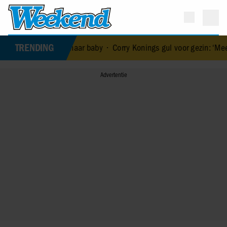
TRENDING
ood van haar baby
•
Corry Konings gul voor gezin: ‘Meer voor over d