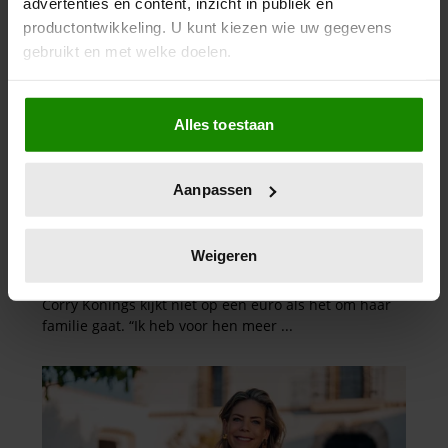
advertenties en content, inzicht in publiek en
productontwikkeling. U kunt kiezen wie uw gegevens
gebruikt en met welke doelen.
Als u het toestaat, willen we ook graag:
Alles toestaan
Informatie verzamelen over uw geografische
locatie, die tot een paar meter nauwkeurig kan zijn
Uw apparaat identificeren door het actief te
Aanpassen
scannen op specifieke eigenschappen (fingerprinting)
Lees meer over hoe uw persoonlijke gegevens worden
verwerkt en stel uw voorkeuren in het
detailgedeelte
in.
Weigeren
U kunt uw toestemming op elk moment wijzigen of
intrekken in de Cookieverklaring.
We gebruiken cookies om content en advertenties te
personaliseren, om functies voor social media te bieden
en om ons websiteverkeer te analyseren. Ook delen we
informatie over uw gebruik van onze site met onze
partners voor social media, adverteren en analyse. Deze