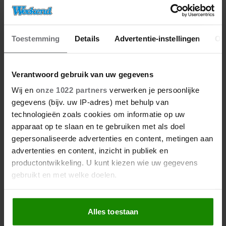
Toestemming
Details
Advertentie-instellingen
Ov
Verantwoord gebruik van uw gegevens
Wij en
onze 1022 partners
verwerken je persoonlijke
gegevens (bijv. uw IP-adres) met behulp van
technologieën zoals cookies om informatie op uw
apparaat op te slaan en te gebruiken met als doel
gepersonaliseerde advertenties en content, metingen aan
advertenties en content, inzicht in publiek en
productontwikkeling. U kunt kiezen wie uw gegevens
gebruikt en met welke doelen.
Als u het toestaat, willen we ook graag:
Alles toestaan
Informatie verzamelen over uw geografische
locatie, die tot een paar meter nauwkeurig kan zijn