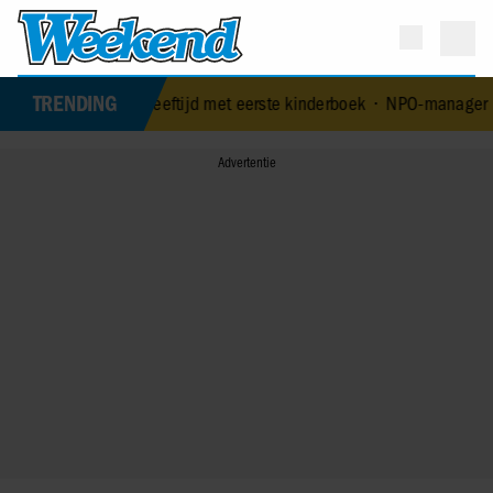
TRENDING
-jarige leeftijd met eerste kinderboek
•
NPO-manager Menno de Boer 