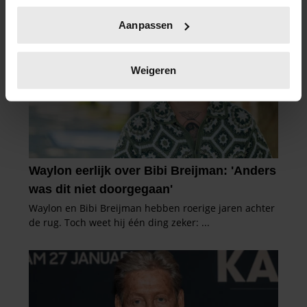
Uw apparaat identificeren door het actief te
Aanpassen
scannen op specifieke eigenschappen (fingerprinting)
Lees meer over hoe uw persoonlijke gegevens worden
verwerkt en stel uw voorkeuren in het
detailgedeelte
in.
Weigeren
U kunt uw toestemming op elk moment wijzigen of
intrekken in de Cookieverklaring.
We gebruiken cookies om content en advertenties te
personaliseren, om functies voor social media te bieden
en om ons websiteverkeer te analyseren. Ook delen we
informatie over uw gebruik van onze site met onze
partners voor social media, adverteren en analyse. Deze
partners kunnen deze gegevens combineren met andere
informatie die u aan ze heeft verstrekt of die ze hebben
verzameld op basis van uw gebruik van hun services. U
gaat akkoord met onze cookies als u onze website blijft
gebruiken.