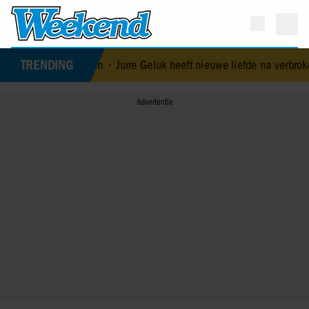
TRENDING
lijksproblemen
•
Jurre Geluk heeft nieuwe liefde na verbroken verlo