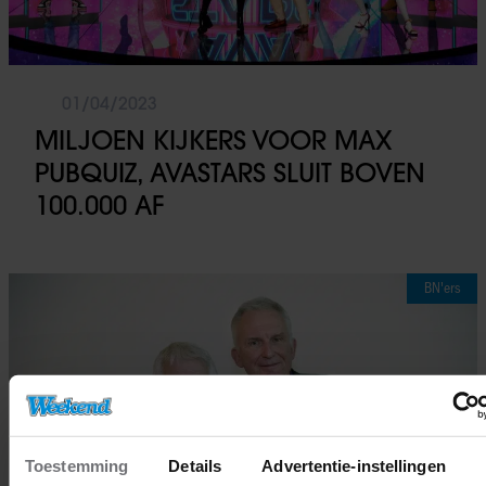
01/04/2023
MILJOEN KIJKERS VOOR MAX
PUBQUIZ, AVASTARS SLUIT BOVEN
100.000 AF
BN'ers
Toestemming
Details
Advertentie-instellingen