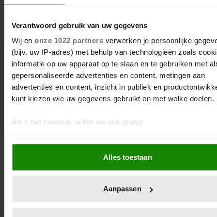
Verantwoord gebruik van uw gegevens
Wij en
onze 1022 partners
verwerken je persoonlijke gegev
(bijv. uw IP-adres) met behulp van technologieën zoals cook
29/03/2023
informatie op uw apparaat op te slaan en te gebruiken met al
VPRO HERHAALT KEEK OP DE
gepersonaliseerde advertenties en content, metingen aan
advertenties en content, inzicht in publiek en productontwikk
WEEK ALS EERBETOON AAN WIM
kunt kiezen wie uw gegevens gebruikt en met welke doelen.
DE BIE
Als u het toestaat, willen we ook graag:
Informatie verzamelen over uw geografische locatie, d
BN'ers
een paar meter nauwkeurig kan zijn
Alles toestaan
Uw apparaat identificeren door het actief te scannen 
specifieke eigenschappen (fingerprinting)
Lees meer over hoe uw persoonlijke gegevens worden verwe
Aanpassen
stel uw voorkeuren in het
detailgedeelte
in. U kunt uw toes
op elk moment wijzigen of intrekken in de Cookieverklaring.