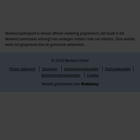
Weekend participeert in diverse affiliate marketing programma’s, dat houdt in dat
Weekend commissies ontvangt voor aankopen middels links van retailers. Deze website
wordt niet gesponsord door de genoemde webwinkels.
© 2026 Weekend Online
Privacy statement
Disclaimer
Gebruikersvoorwaarden
Spelvoorwaarden
Abonnementsvoorwaarden
Cookies
Website gerealiseerd door
MediaSoep