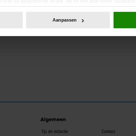
 over uw geografische locatie, die tot een paar meter nauwkeuri
eren door het actief te scannen op specifieke eigenschappen (fing
onlijke gegevens worden verwerkt en stel uw voorkeuren in he
Aanpassen
jzigen of intrekken in de Cookieverklaring.
ent en advertenties te personaliseren, om functies voor social
. Ook delen we informatie over uw gebruik van onze site met on
e. Deze partners kunnen deze gegevens combineren met andere i
erzameld op basis van uw gebruik van hun services. U gaat akk
Algemeen
Tip de redactie
Contact