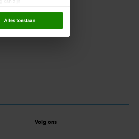
g kan zijn
erprinting)
t
detailgedeelte
in. U kunt uw
Alles toestaan
 media te bieden en om ons
ze partners voor social
nformatie die u aan ze heeft
oord met onze cookies als u
Volg ons