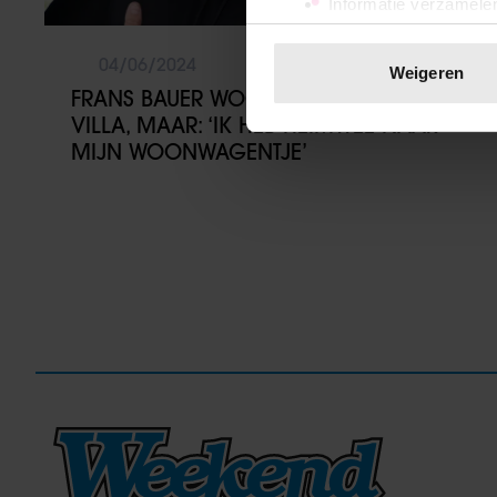
Informatie verzamelen
Uw apparaat identific
Lees meer over hoe uw perso
04/06/2024
Weigeren
toestemming op elk moment wi
FRANS BAUER WOONT IN KAPITALE
VILLA, MAAR: ‘IK HEB HEIMWEE NAAR
We gebruiken cookies om cont
MIJN WOONWAGENTJE’
websiteverkeer te analyseren
media, adverteren en analys
verstrekt of die ze hebben v
onze website blijft gebruiken.