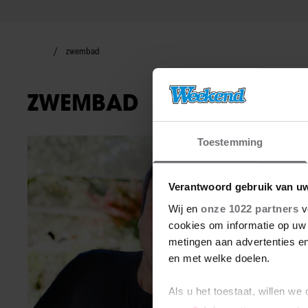
zwembad
ZWEMBAD
Toestemming
BN'ers
Verantwoord gebruik van u
Wij en
onze 1022 partners
v
cookies om informatie op uw 
metingen aan advertenties en
en met welke doelen.
Als u het toestaat, willen we