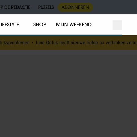
IP DE REDACTIE
PUZZELS
ABONNEREN
LIFESTYLE
SHOP
MIJN WEEKEND
ksproblemen
•
Jurre Geluk heeft nieuwe liefde na verbroken verlovin