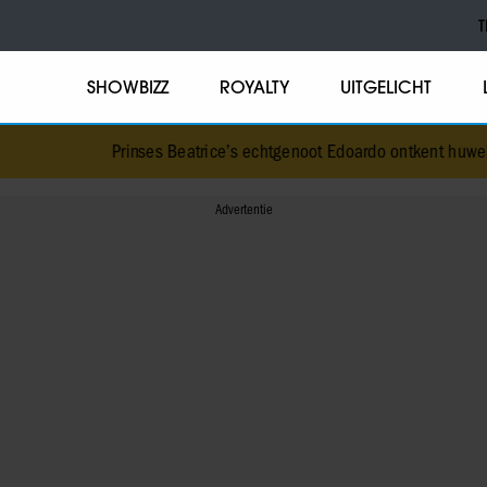
T
SHOWBIZZ
ROYALTY
UITGELICHT
Prinses Beatrice’s echtgenoot Edoardo ontkent huwelij