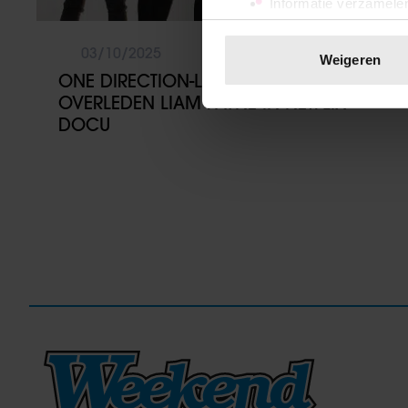
Informatie verzamelen
Uw apparaat identific
Lees meer over hoe uw perso
03/10/2025
Weigeren
toestemming op elk moment wi
ONE DIRECTION-LEDEN EREN
OVERLEDEN LIAM PAYNE IN NETFLIX
We gebruiken cookies om cont
DOCU
websiteverkeer te analyseren
media, adverteren en analys
verstrekt of die ze hebben v
onze website blijft gebruiken.