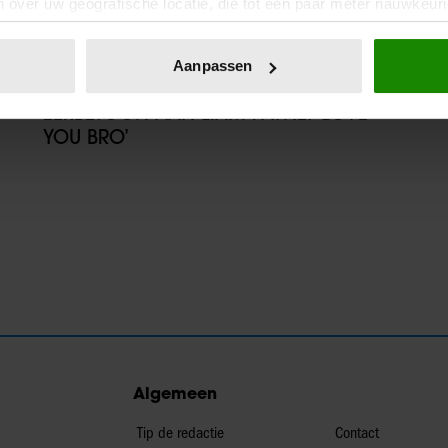
 over uw geografische locatie, die tot een paar meter nauwkeuri
eren door het actief te scannen op specifieke eigenschappen (fing
onlijke gegevens worden verwerkt en stel uw voorkeuren in he
24/11/2024
Aanpassen
jzigen of intrekken in de Cookieverklaring.
ZAYN MALIK BRENGT TIJDENS CONCERT
EERBETOON AAN LIAM PAYNE: ‘LOVE
ent en advertenties te personaliseren, om functies voor social
YOU BRO’
. Ook delen we informatie over uw gebruik van onze site met on
e. Deze partners kunnen deze gegevens combineren met andere i
erzameld op basis van uw gebruik van hun services. U gaat akk
Algemeen
Tip de redactie
Contact