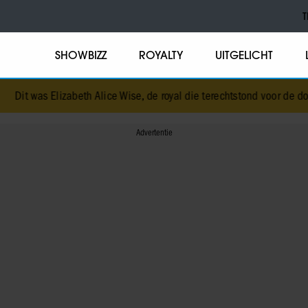
T
SHOWBIZZ
ROYALTY
UITGELICHT
Dit was Elizabeth Alice Wise, de royal die terechtstond voor de dood