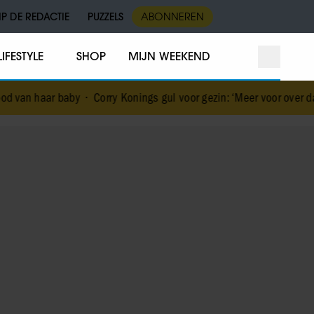
IP DE REDACTIE
PUZZELS
ABONNEREN
LIFESTYLE
SHOP
MIJN WEEKEND
 van haar baby
•
Corry Konings gul voor gezin: ‘Meer voor over dan v