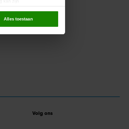
g kan zijn
erprinting)
t
detailgedeelte
in. U kunt uw
Alles toestaan
 media te bieden en om ons
ze partners voor social
nformatie die u aan ze heeft
oord met onze cookies als u
Volg ons