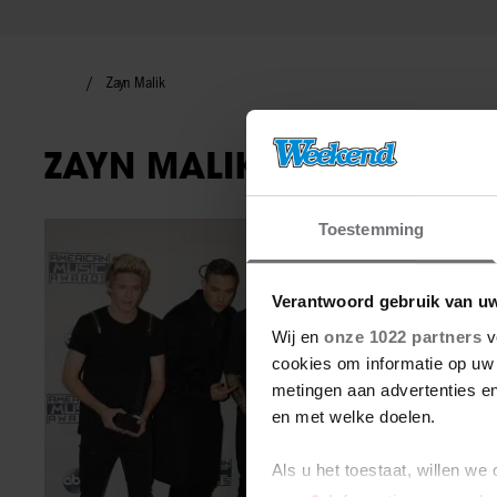
Zayn Malik
ZAYN MALIK
Toestemming
Wereldsterren
Verantwoord gebruik van u
Wij en
onze 1022 partners
v
cookies om informatie op uw 
metingen aan advertenties en
en met welke doelen.
Als u het toestaat, willen we