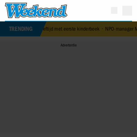
TRENDING
rast op 84-jarige leeftijd met eerste kinderboek
•
NPO-manager Menn