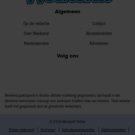
partners voor social media, adverteren en analyse. Deze
Algemeen
partners kunnen deze gegevens combineren met andere
informatie die u aan ze heeft verstrekt of die ze hebben
Tip de redactie
Contact
verzameld op basis van uw gebruik van hun services. U
Over Weekend
Abonnementen
gaat akkoord met onze cookies als u onze website blijft
Klantenservice
Adverteren
gebruiken.
Volg ons
Weekend participeert in diverse affiliate marketing programma’s, dat houdt in dat
Weekend commissies ontvangt voor aankopen middels links van retailers. Deze website
wordt niet gesponsord door de genoemde webwinkels.
© 2026 Weekend Online
Privacy statement
Disclaimer
Gebruikersvoorwaarden
Spelvoorwaarden