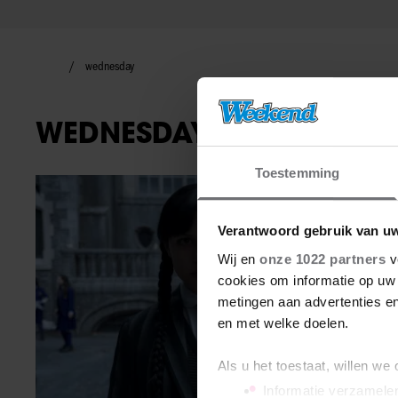
wednesday
WEDNESDAY
Toestemming
TV-programma
Verantwoord gebruik van u
Wij en
onze 1022 partners
v
cookies om informatie op uw 
metingen aan advertenties en
en met welke doelen.
Als u het toestaat, willen we
Informatie verzamelen