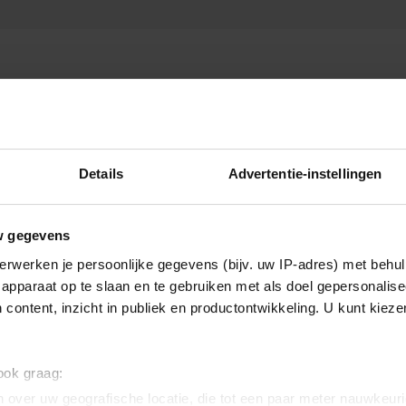
Details
Advertentie-instellingen
TV-programma
w gegevens
erwerken je persoonlijke gegevens (bijv. uw IP-adres) met behul
apparaat op te slaan en te gebruiken met als doel gepersonalise
 content, inzicht in publiek en productontwikkeling. U kunt kiez
 ook graag:
 over uw geografische locatie, die tot een paar meter nauwkeuri