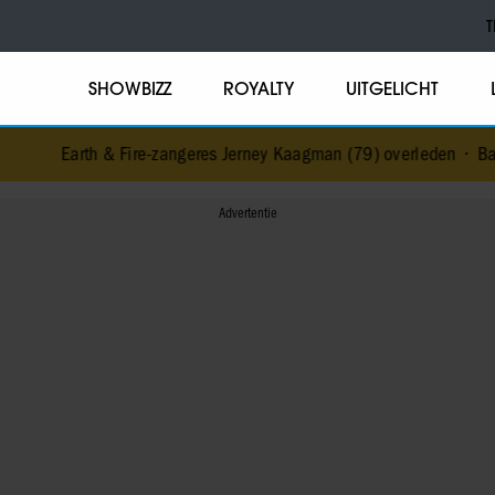
T
SHOWBIZZ
ROYALTY
UITGELICHT
Earth & Fire-zangeres Jerney Kaagman (79) overleden
•
Barbra