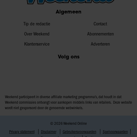
partners voor social media, adverteren en analyse. Deze
Algemeen
partners kunnen deze gegevens combineren met andere
informatie die u aan ze heeft verstrekt of die ze hebben
Tip de redactie
Contact
verzameld op basis van uw gebruik van hun services. U
Over Weekend
Abonnementen
gaat akkoord met onze cookies als u onze website blijft
Klantenservice
Adverteren
gebruiken.
Volg ons
Weekend participeert in diverse affiliate marketing programma’s, dat houdt in dat
Weekend commissies ontvangt voor aankopen middels links van retailers. Deze website
wordt niet gesponsord door de genoemde webwinkels.
© 2026 Weekend Online
Privacy statement
Disclaimer
Gebruikersvoorwaarden
Spelvoorwaarden