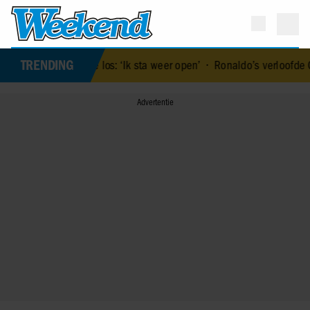
TRENDING
olck laat blokkade los: ‘Ik sta weer open’
•
Ronaldo’s verloofde Ge