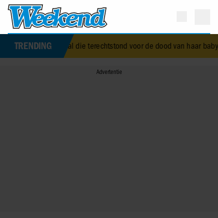
TRENDING
th Alice Wise, de royal die terechtstond voor de dood van haar baby