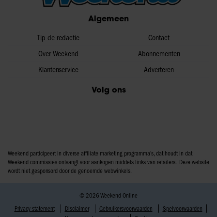
partners voor social media, adverteren en analyse. Deze
Algemeen
partners kunnen deze gegevens combineren met andere
informatie die u aan ze heeft verstrekt of die ze hebben
Tip de redactie
Contact
verzameld op basis van uw gebruik van hun services. U
Over Weekend
Abonnementen
gaat akkoord met onze cookies als u onze website blijft
Klantenservice
Adverteren
gebruiken.
Volg ons
Weekend participeert in diverse affiliate marketing programma’s, dat houdt in dat
Weekend commissies ontvangt voor aankopen middels links van retailers. Deze website
wordt niet gesponsord door de genoemde webwinkels.
© 2026 Weekend Online
Privacy statement
Disclaimer
Gebruikersvoorwaarden
Spelvoorwaarden