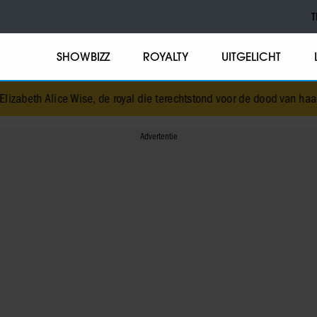
T
SHOWBIZZ
ROYALTY
UITGELICHT
zabeth Alice Wise, de royal die terechtstond voor de dood van haar b