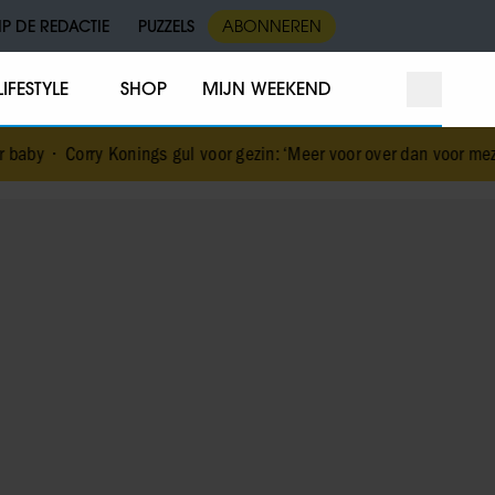
IP DE REDACTIE
PUZZELS
ABONNEREN
LIFESTYLE
SHOP
MIJN WEEKEND
aby
•
Corry Konings gul voor gezin: ‘Meer voor over dan voor mezelf’