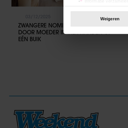
Informatie verzamelen
Uw apparaat identific
Lees meer over hoe uw perso
03/12/2025
Weigeren
toestemming op elk moment wi
ZWANGERE NOMI OP STRAAT GEZET
DOOR MOEDER IN VIER HANDEN OP
We gebruiken cookies om cont
EÉN BUIK
websiteverkeer te analyseren
media, adverteren en analys
verstrekt of die ze hebben v
onze website blijft gebruiken.