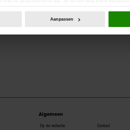
 over uw geografische locatie, die tot een paar meter nauwkeuri
eren door het actief te scannen op specifieke eigenschappen (fing
onlijke gegevens worden verwerkt en stel uw voorkeuren in he
Aanpassen
jzigen of intrekken in de Cookieverklaring.
ent en advertenties te personaliseren, om functies voor social
. Ook delen we informatie over uw gebruik van onze site met on
e. Deze partners kunnen deze gegevens combineren met andere i
erzameld op basis van uw gebruik van hun services. U gaat akk
Algemeen
Tip de redactie
Contact