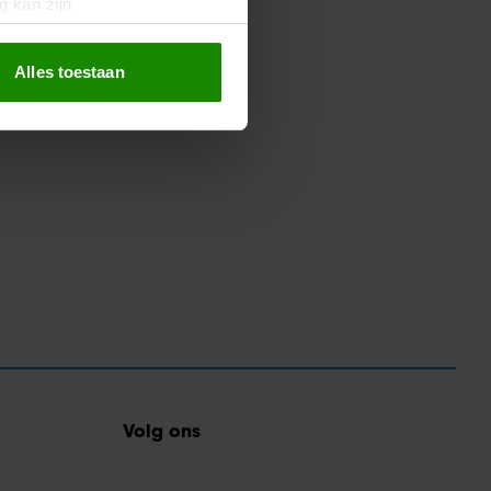
g kan zijn
erprinting)
t
detailgedeelte
in. U kunt uw
Alles toestaan
 media te bieden en om ons
ze partners voor social
nformatie die u aan ze heeft
oord met onze cookies als u
Volg ons