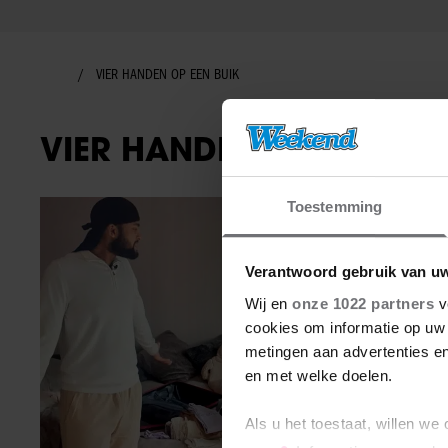
VIER HANDEN OP EEN BUIK
VIER HANDEN OP EEN BU
Toestemming
TV-programma
Verantwoord gebruik van u
Wij en
onze 1022 partners
v
cookies om informatie op uw 
metingen aan advertenties en
en met welke doelen.
Als u het toestaat, willen we