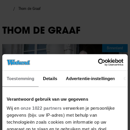
Thom de Graaf
THOM DE GRAAF
Binnenland
Toestemming
Details
Advertentie-instellingen
Ov
Verantwoord gebruik van uw gegevens
Wij en
onze 1022 partners
verwerken je persoonlijke
gegevens (bijv. uw IP-adres) met behulp van
technologieën zoals cookies om informatie op uw
apparaat op te slaan en te gebruiken met als doel