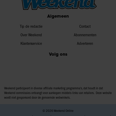
informatie over uw gebruik van onze site met onze
partners voor social media, adverteren en analyse. Deze
Algemeen
partners kunnen deze gegevens combineren met andere
informatie die u aan ze heeft verstrekt of die ze hebben
Tip de redactie
Contact
verzameld op basis van uw gebruik van hun services. U
gaat akkoord met onze cookies als u onze website blijft
Over Weekend
Abonnementen
gebruiken.
Klantenservice
Adverteren
Volg ons
Weekend participeert in diverse affiliate marketing programma’s, dat houdt in dat
Weekend commissies ontvangt voor aankopen middels links van retailers. Deze website
wordt niet gesponsord door de genoemde webwinkels.
© 2026 Weekend Online