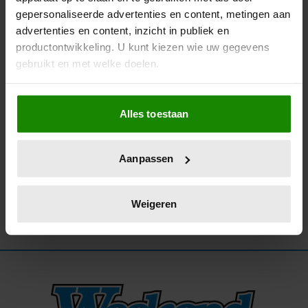
gepersonaliseerde advertenties en content, metingen aan
30/06/2026
advertenties en content, inzicht in publiek en
KONINGSPAAR EN AMALIA NEMEN
productontwikkeling. U kunt kiezen wie uw gegevens
AFSCHEID VAN THOM DE GRAAF ALS
gebruikt en met welke doelen.
VICEVOORZITTER VAN DE RAAD VAN STATE
Als u het toestaat, willen we ook graag:
Alles toestaan
Informatie verzamelen over uw geografische
locatie, die tot een paar meter nauwkeurig kan zijn
Uw apparaat identificeren door het actief te
Aanpassen
scannen op specifieke eigenschappen (fingerprinting)
Lees meer over hoe uw persoonlijke gegevens worden
verwerkt en stel uw voorkeuren in het
detailgedeelte
in.
Weigeren
U kunt uw toestemming op elk moment wijzigen of
intrekken in de Cookieverklaring.
We gebruiken cookies om content en advertenties te
personaliseren, om functies voor social media te bieden
en om ons websiteverkeer te analyseren. Ook delen we