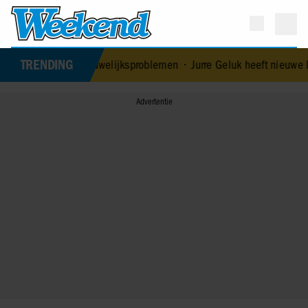
TRENDING
ot Edoardo ontkent huwelijksproblemen
•
Jurre Geluk heeft nieuwe l