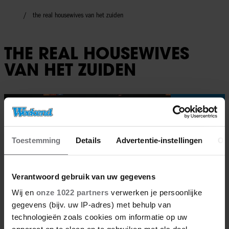
the real housewives van het zuiden
THE REAL HOUSEWIVES
VAN HET ZUIDEN
TV-programma
Toestemming
Details
Advertentie-instellingen
Ov
Verantwoord gebruik van uw gegevens
Wij en
onze 1022 partners
verwerken je persoonlijke
gegevens (bijv. uw IP-adres) met behulp van
technologieën zoals cookies om informatie op uw