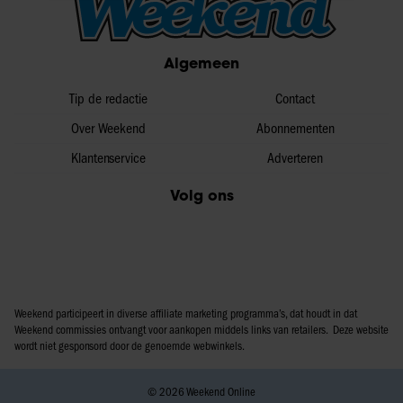
informatie over uw gebruik van onze site met onze
partners voor social media, adverteren en analyse. Deze
partners kunnen deze gegevens combineren met andere
Algemeen
informatie die u aan ze heeft verstrekt of die ze hebben
Tip de redactie
Contact
verzameld op basis van uw gebruik van hun services. U
gaat akkoord met onze cookies als u onze website blijft
Over Weekend
Abonnementen
gebruiken.
Klantenservice
Adverteren
Volg ons
Weekend participeert in diverse affiliate marketing programma’s, dat houdt in dat
Weekend commissies ontvangt voor aankopen middels links van retailers. Deze website
wordt niet gesponsord door de genoemde webwinkels.
© 2026 Weekend Online