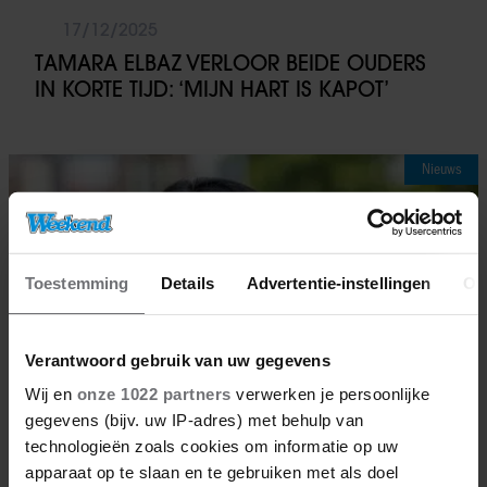
17/12/2025
TAMARA ELBAZ VERLOOR BEIDE OUDERS
IN KORTE TIJD: ‘MIJN HART IS KAPOT’
Nieuws
Toestemming
Details
Advertentie-instellingen
Ov
Verantwoord gebruik van uw gegevens
Wij en
onze 1022 partners
verwerken je persoonlijke
gegevens (bijv. uw IP-adres) met behulp van
technologieën zoals cookies om informatie op uw
apparaat op te slaan en te gebruiken met als doel