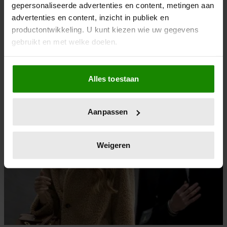
gepersonaliseerde advertenties en content, metingen aan
18/08/2025
advertenties en content, inzicht in publiek en
RUMOER OP AMSTERDAMS TERRAS:
productontwikkeling. U kunt kiezen wie uw gegevens
TAMARA ELBAZ, MARIA TAILOR EN ELVIRA
gebruikt en met welke doelen.
PENTHESILEA BETROKKEN BIJ INCIDENT
Als u het toestaat, willen we ook graag:
Alles toestaan
Informatie verzamelen over uw geografische
Nieuws
locatie, die tot een paar meter nauwkeurig kan zijn
Uw apparaat identificeren door het actief te
Aanpassen
scannen op specifieke eigenschappen (fingerprinting)
Lees meer over hoe uw persoonlijke gegevens worden
verwerkt en stel uw voorkeuren in het
detailgedeelte
in.
Weigeren
U kunt uw toestemming op elk moment wijzigen of
intrekken in de Cookieverklaring.
We gebruiken cookies om content en advertenties te
personaliseren, om functies voor social media te bieden
en om ons websiteverkeer te analyseren. Ook delen we