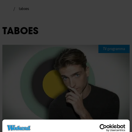
taboes
TABOES
TV-programma