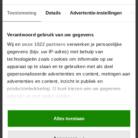
17/03/2026
Toestemming
Details
Advertentie-instellingen
Ov
ROBBERT RODENBURG BESTEEDT
AANDACHT AAN PARTNERGEWELD TEGEN
MANNEN
Verantwoord gebruik van uw gegevens
Wij en
onze 1022 partners
verwerken je persoonlijke
gegevens (bijv. uw IP-adres) met behulp van
Nieuws
technologieën zoals cookies om informatie op uw
apparaat op te slaan en te gebruiken met als doel
gepersonaliseerde advertenties en content, metingen aan
advertenties en content, inzicht in publiek en
productontwikkeling. U kunt kiezen wie uw gegevens
gebruikt en met welke doelen.
Als u het toestaat, willen we ook graag:
Alles toestaan
Informatie verzamelen over uw geografische
locatie, die tot een paar meter nauwkeurig kan zijn
Uw apparaat identificeren door het actief te