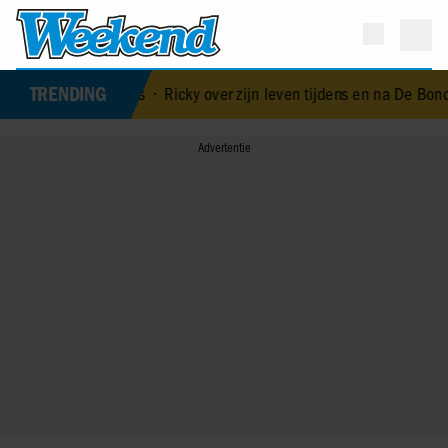
TRENDING
psapp met collega’s
•
Ricky over zijn leven tijdens en na De Bondg