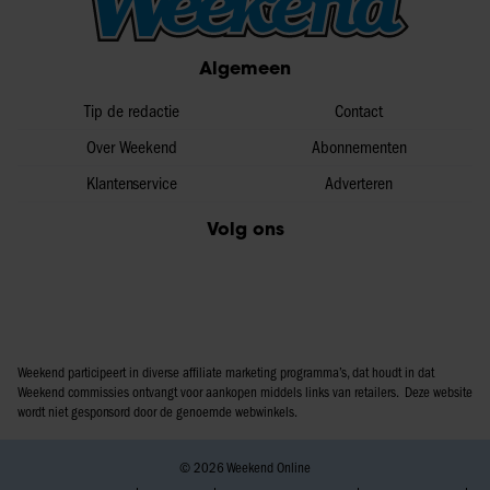
informatie over uw gebruik van onze site met onze
partners voor social media, adverteren en analyse. Deze
Algemeen
partners kunnen deze gegevens combineren met andere
informatie die u aan ze heeft verstrekt of die ze hebben
Tip de redactie
Contact
verzameld op basis van uw gebruik van hun services. U
gaat akkoord met onze cookies als u onze website blijft
Over Weekend
Abonnementen
gebruiken.
Klantenservice
Adverteren
Volg ons
Weekend participeert in diverse affiliate marketing programma’s, dat houdt in dat
Weekend commissies ontvangt voor aankopen middels links van retailers. Deze website
wordt niet gesponsord door de genoemde webwinkels.
© 2026 Weekend Online