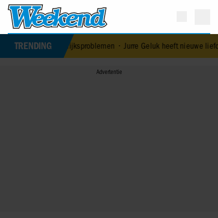
TRENDING
doardo ontkent huwelijksproblemen
•
Jurre Geluk heeft nieuwe liefd