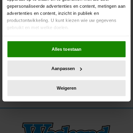
gepersonaliseerde advertenties en content, metingen aan
01/12/2025
advertenties en content, inzicht in publiek en
KONINGSPAAR ZET VOET OP SURINAAMSE
productontwikkeling. U kunt kiezen wie uw gegevens
BODEM MET WILLEM-ALEXANDER ALS CO-
gebruikt en met welke doelen.
PILOOT
Als u het toestaat, willen we ook graag:
Alles toestaan
Informatie verzamelen over uw geografische
locatie, die tot een paar meter nauwkeurig kan zijn
Uw apparaat identificeren door het actief te
Aanpassen
scannen op specifieke eigenschappen (fingerprinting)
Lees meer over hoe uw persoonlijke gegevens worden
verwerkt en stel uw voorkeuren in het
detailgedeelte
in.
Weigeren
U kunt uw toestemming op elk moment wijzigen of
intrekken in de Cookieverklaring.
We gebruiken cookies om content en advertenties te
personaliseren, om functies voor social media te bieden
en om ons websiteverkeer te analyseren. Ook delen we