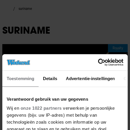
suriname
SURINAME
Royalty
Toestemming
Details
Advertentie-instellingen
Ov
Verantwoord gebruik van uw gegevens
Wij en
onze 1022 partners
verwerken je persoonlijke
gegevens (bijv. uw IP-adres) met behulp van
technologieën zoals cookies om informatie op uw
apparaat op te slaan en te gebruiken met als doel