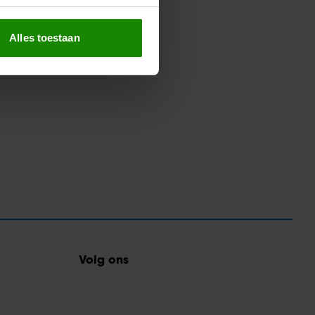
erprinting)
t
detailgedeelte
in. U kunt uw
Alles toestaan
 media te bieden en om ons
ze partners voor social
nformatie die u aan ze heeft
oord met onze cookies als u
Volg ons