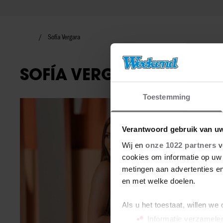
Sofía Vergara
SOFÍA VERGARA
Toestemming
Wereldsterren
Verantwoord gebruik van u
Wij en
onze 1022 partners
v
cookies om informatie op uw 
metingen aan advertenties en
en met welke doelen.
Als u het toestaat, willen we
Informatie verzamelen