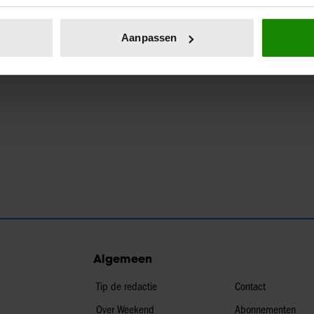
eren door het actief te scannen op specifieke eigenschappen (fing
onlijke gegevens worden verwerkt en stel uw voorkeuren in he
Aanpassen
jzigen of intrekken in de Cookieverklaring.
ent en advertenties te personaliseren, om functies voor social
. Ook delen we informatie over uw gebruik van onze site met on
e. Deze partners kunnen deze gegevens combineren met andere i
erzameld op basis van uw gebruik van hun services. U gaat akk
Algemeen
Tip de redactie
Contact
Over Weekend
Abonnementen