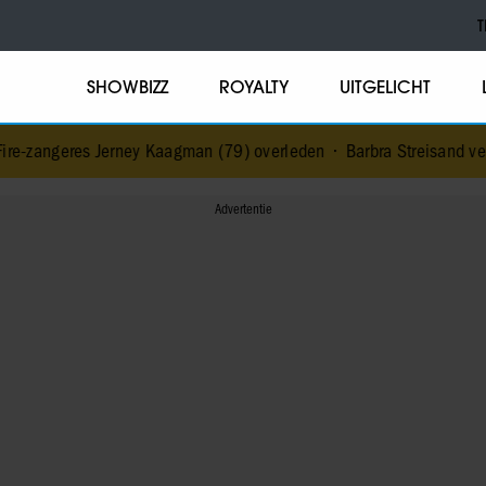
T
SHOWBIZZ
ROYALTY
UITGELICHT
e-zangeres Jerney Kaagman (79) overleden
•
Barbra Streisand verras