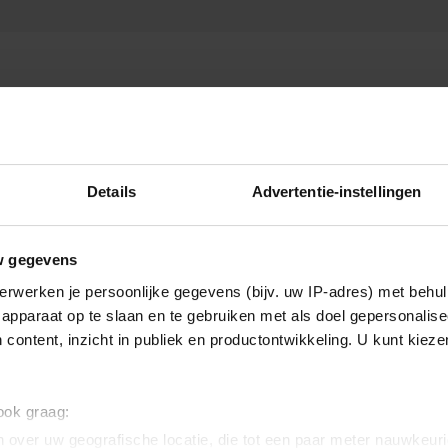
Details
Advertentie-instellingen
w gegevens
erwerken je persoonlijke gegevens (bijv. uw IP-adres) met behul
apparaat op te slaan en te gebruiken met als doel gepersonalise
 content, inzicht in publiek en productontwikkeling. U kunt kiez
 ook graag:
 over uw geografische locatie, die tot een paar meter nauwkeuri