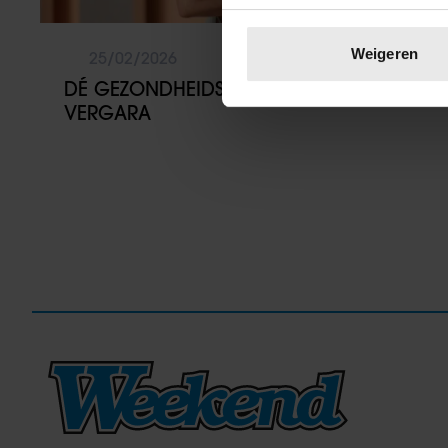
Uw apparaat identific
Lees meer over hoe uw perso
Weigeren
25/02/2026
toestemming op elk moment wi
DÉ GEZONDHEIDSTIP VAN SOFÍA
VERGARA
We gebruiken cookies om cont
websiteverkeer te analyseren
media, adverteren en analys
verstrekt of die ze hebben v
onze website blijft gebruiken.