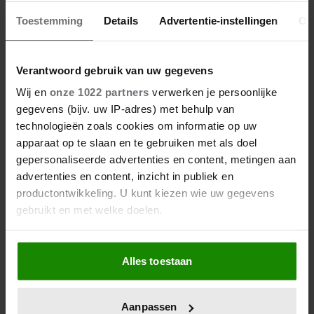
26/03/2026
Toestemming
Details
Advertentie-instellingen
Ov
DE SKINCARE-ROUTINE VAN SARAH
JESSICA PARKER (61) ZAL JE VERBAZEN
Verantwoord gebruik van uw gegevens
Wij en
onze 1022 partners
verwerken je persoonlijke
gegevens (bijv. uw IP-adres) met behulp van
Wereldsterren
technologieën zoals cookies om informatie op uw
apparaat op te slaan en te gebruiken met als doel
gepersonaliseerde advertenties en content, metingen aan
advertenties en content, inzicht in publiek en
productontwikkeling. U kunt kiezen wie uw gegevens
gebruikt en met welke doelen.
Als u het toestaat, willen we ook graag:
Alles toestaan
Informatie verzamelen over uw geografische
locatie, die tot een paar meter nauwkeurig kan zijn
Uw apparaat identificeren door het actief te
Aanpassen
scannen op specifieke eigenschappen (fingerprinting)