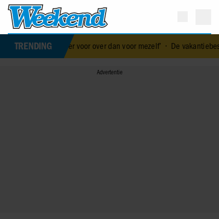
TRENDING
gul voor gezin: ‘Meer voor over dan voor mezelf’
•
De vakantiebest