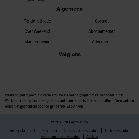
Algemeen
Tip de redactie
Contact
Over Weekend
Abonnementen
Klantenservice
Adverteren
Volg ons
Weekend participeert in diverse affiliate marketing programma’s, dat houdt in dat
Weekend commissies ontvangt voor aankopen middels links van retailers. Deze website
wordt niet gesponsord door de genoemde webwinkels.
© 2026 Weekend Online
Privacy statement
Disclaimer
Gebruikersvoorwaarden
Spelvoorwaarden
Abonnementsvoorwaarden
Cookies