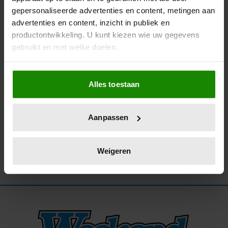
gepersonaliseerde advertenties en content, metingen aan
05/02/2026
advertenties en content, inzicht in publiek en
KOEN CRUCKE ZIET COMEBACK WEL
productontwikkeling. U kunt kiezen wie uw gegevens
ZITTEN: ‘IK MOEST KLOPPEN WANT DE BEL
gebruikt en met welke doelen.
DOET HET NIET’
Als u het toestaat, willen we ook graag:
Alles toestaan
Informatie verzamelen over uw geografische
locatie, die tot een paar meter nauwkeurig kan zijn
Uw apparaat identificeren door het actief te
Aanpassen
scannen op specifieke eigenschappen (fingerprinting)
Lees meer over hoe uw persoonlijke gegevens worden
verwerkt en stel uw voorkeuren in het
detailgedeelte
in.
Weigeren
U kunt uw toestemming op elk moment wijzigen of
intrekken in de Cookieverklaring.
We gebruiken cookies om content en advertenties te
personaliseren, om functies voor social media te bieden
en om ons websiteverkeer te analyseren. Ook delen we