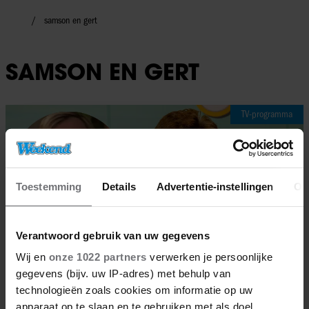
samson en gert
SAMSON EN GERT
TV-programma
Toestemming
Details
Advertentie-instellingen
Ov
Verantwoord gebruik van uw gegevens
Wij en
onze 1022 partners
verwerken je persoonlijke
gegevens (bijv. uw IP-adres) met behulp van
technologieën zoals cookies om informatie op uw
apparaat op te slaan en te gebruiken met als doel