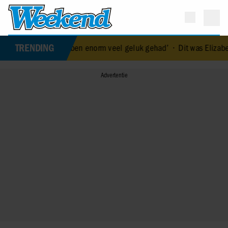
TRENDING
klijke titels: ‘We hebben enorm veel geluk gehad’
•
Dit was Elizabet