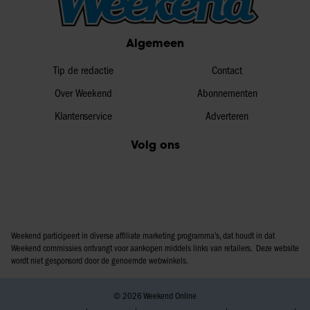
informatie over uw gebruik van onze site met onze
partners voor social media, adverteren en analyse. Deze
Algemeen
partners kunnen deze gegevens combineren met andere
informatie die u aan ze heeft verstrekt of die ze hebben
Tip de redactie
Contact
verzameld op basis van uw gebruik van hun services. U
gaat akkoord met onze cookies als u onze website blijft
Over Weekend
Abonnementen
gebruiken.
Klantenservice
Adverteren
Volg ons
Weekend participeert in diverse affiliate marketing programma’s, dat houdt in dat
Weekend commissies ontvangt voor aankopen middels links van retailers. Deze website
wordt niet gesponsord door de genoemde webwinkels.
© 2026 Weekend Online