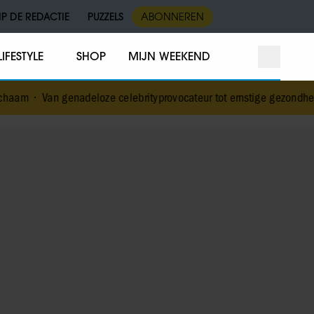
IP DE REDACTIE
PUZZELS
ABONNEREN
LIFESTYLE
SHOP
MIJN WEEKEND
aam
•
Van genadeloze celebrityprovocateur tot ernstige gezondheidsc