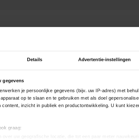
Details
Advertentie-instellingen
w gegevens
erwerken je persoonlijke gegevens (bijv. uw IP-adres) met behul
apparaat op te slaan en te gebruiken met als doel gepersonalise
 content, inzicht in publiek en productontwikkeling. U kunt kiez
 ook graag:
 over uw geografische locatie, die tot een paar meter nauwkeuri