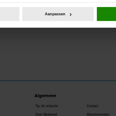
eren door het actief te scannen op specifieke eigenschappen (fing
onlijke gegevens worden verwerkt en stel uw voorkeuren in he
Aanpassen
jzigen of intrekken in de Cookieverklaring.
ent en advertenties te personaliseren, om functies voor social
. Ook delen we informatie over uw gebruik van onze site met on
e. Deze partners kunnen deze gegevens combineren met andere i
erzameld op basis van uw gebruik van hun services. U gaat akk
Algemeen
Tip de redactie
Contact
Over Weekend
Abonnementen