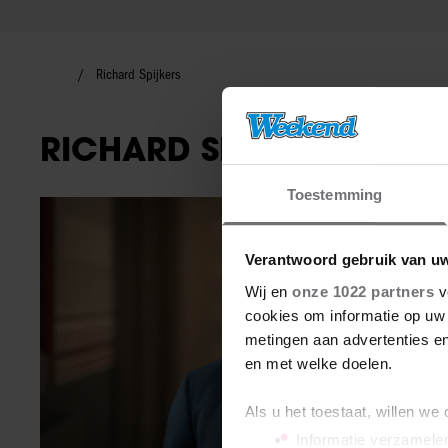
Richard Spijkers
RICHARD SPIJKERS
Toestemming
Interviews
Verantwoord gebruik van u
Wij en
onze 1022 partners
v
cookies om informatie op uw 
metingen aan advertenties en
en met welke doelen.
Als u het toestaat, willen we
Informatie verzamelen