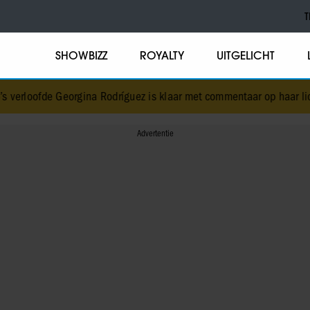
T
SHOWBIZZ
ROYALTY
UITGELICHT
erloofde Georgina Rodríguez is klaar met commentaar op haar lich