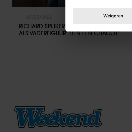
Uw apparaat identific
Lees meer over hoe uw perso
Weigeren
26/05/2026
toestemming op elk moment wi
RICHARD SPIJKERS ONTERECHT GECAST
ALS VADERFIGUUR: ‘BEN EEN CHAOOT’
We gebruiken cookies om cont
websiteverkeer te analyseren
media, adverteren en analys
verstrekt of die ze hebben v
onze website blijft gebruiken.