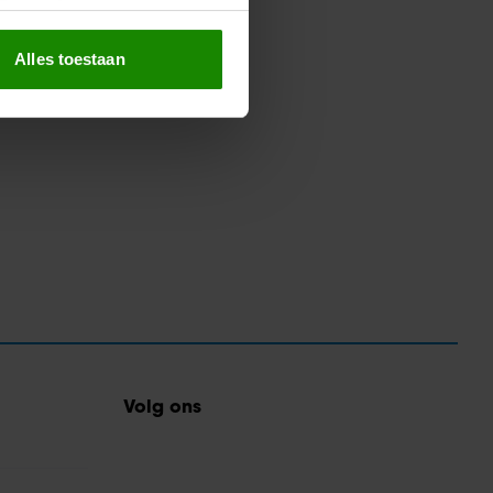
erprinting)
t
detailgedeelte
in. U kunt uw
Alles toestaan
 media te bieden en om ons
ze partners voor social
nformatie die u aan ze heeft
oord met onze cookies als u
Volg ons