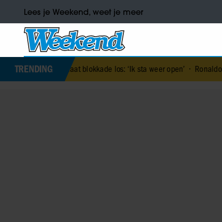
Lees je Weekend, weet je meer
TRENDING
ariska van Kolck laat blokkade los: ‘Ik sta weer open’
•
Ronaldo’s v