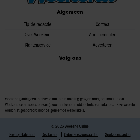
partners voor social media, adverteren en analyse. Deze
Algemeen
partners kunnen deze gegevens combineren met andere
informatie die u aan ze heeft verstrekt of die ze hebben
Tip de redactie
Contact
verzameld op basis van uw gebruik van hun services. U
Over Weekend
Abonnementen
gaat akkoord met onze cookies als u onze website blijft
Klantenservice
Adverteren
gebruiken.
Volg ons
Weekend participeert in diverse affiliate marketing programma’s, dat houdt in dat
Weekend commissies ontvangt voor aankopen middels links van retailers. Deze website
wordt niet gesponsord door de genoemde webwinkels.
© 2026 Weekend Online
Privacy statement
Disclaimer
Gebruikersvoorwaarden
Spelvoorwaarden