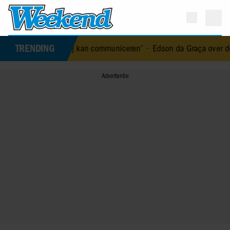
TRENDING
hoopvolle update: ‘Hij kan communiceren’
•
Edson da Graça over de 