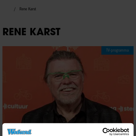
Rene Karst
RENE KARST
TV-programma