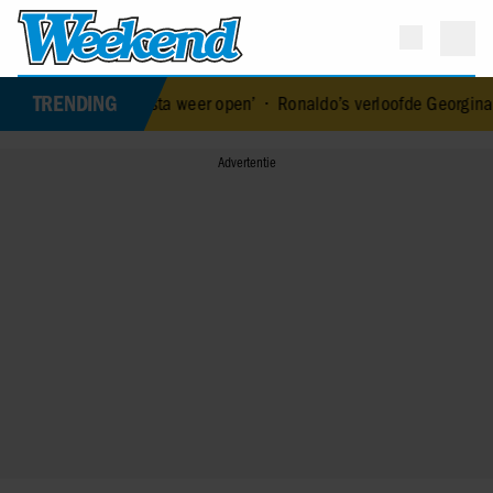
TRENDING
t blokkade los: ‘Ik sta weer open’
•
Ronaldo’s verloofde Georgina R