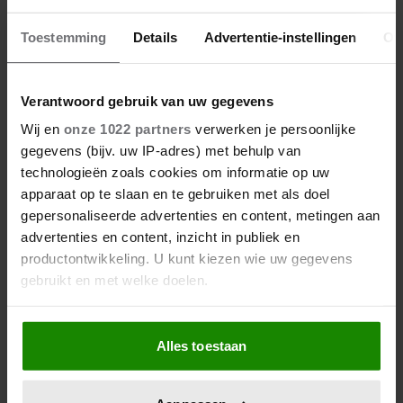
24/02/2026
Toestemming
Details
Advertentie-instellingen
Ov
DE SLIMSTE MENS OPENT SEIZOEN MET
EERBETOON AAN RENÉ KARST
Verantwoord gebruik van uw gegevens
Wij en
onze 1022 partners
verwerken je persoonlijke
Nieuws
gegevens (bijv. uw IP-adres) met behulp van
technologieën zoals cookies om informatie op uw
apparaat op te slaan en te gebruiken met als doel
gepersonaliseerde advertenties en content, metingen aan
advertenties en content, inzicht in publiek en
productontwikkeling. U kunt kiezen wie uw gegevens
gebruikt en met welke doelen.
Als u het toestaat, willen we ook graag:
Alles toestaan
Informatie verzamelen over uw geografische
locatie, die tot een paar meter nauwkeurig kan zijn
Uw apparaat identificeren door het actief te