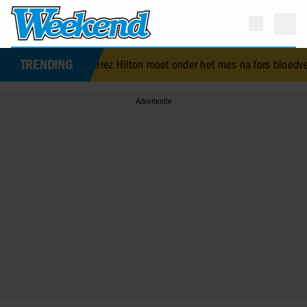
TRENDING
 leuke ervaring’
•
Perez Hilton moet onder het mes na fors bloedver