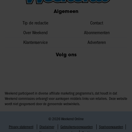
partners voor social media, adverteren en analyse. Deze
Algemeen
partners kunnen deze gegevens combineren met andere
informatie die u aan ze heeft verstrekt of die ze hebben
Tip de redactie
Contact
verzameld op basis van uw gebruik van hun services. U
Over Weekend
Abonnementen
gaat akkoord met onze cookies als u onze website blijft
Klantenservice
Adverteren
gebruiken.
Volg ons
Weekend participeert in diverse affiliate marketing programma’s, dat houdt in dat
Weekend commissies ontvangt voor aankopen middels links van retailers. Deze website
wordt niet gesponsord door de genoemde webwinkels.
© 2026 Weekend Online
Privacy statement
Disclaimer
Gebruikersvoorwaarden
Spelvoorwaarden