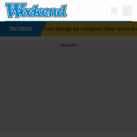
TRENDING
dood van haar baby
•
Corry Konings gul voor gezin: ‘Meer voor over d