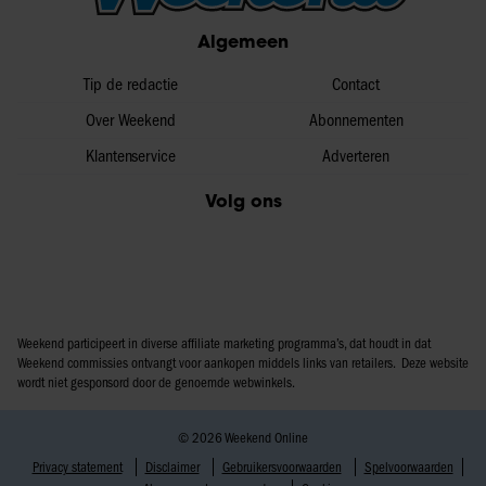
partners voor social media, adverteren en analyse. Deze
Algemeen
partners kunnen deze gegevens combineren met andere
informatie die u aan ze heeft verstrekt of die ze hebben
Tip de redactie
Contact
verzameld op basis van uw gebruik van hun services. U
Over Weekend
Abonnementen
gaat akkoord met onze cookies als u onze website blijft
Klantenservice
Adverteren
gebruiken.
Volg ons
Weekend participeert in diverse affiliate marketing programma’s, dat houdt in dat
Weekend commissies ontvangt voor aankopen middels links van retailers. Deze website
wordt niet gesponsord door de genoemde webwinkels.
© 2026 Weekend Online
Privacy statement
Disclaimer
Gebruikersvoorwaarden
Spelvoorwaarden