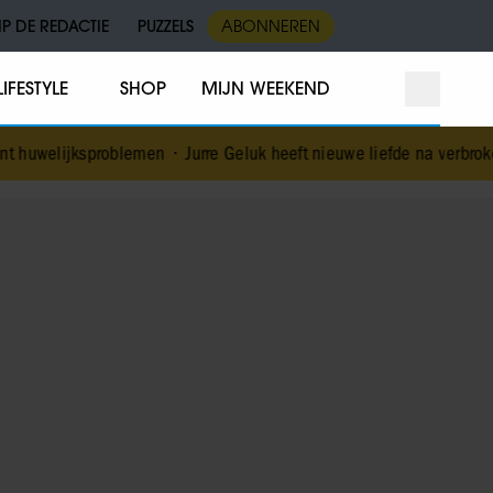
IP DE REDACTIE
PUZZELS
ABONNEREN
LIFESTYLE
SHOP
MIJN WEEKEND
 huwelijksproblemen
•
Jurre Geluk heeft nieuwe liefde na verbroken 