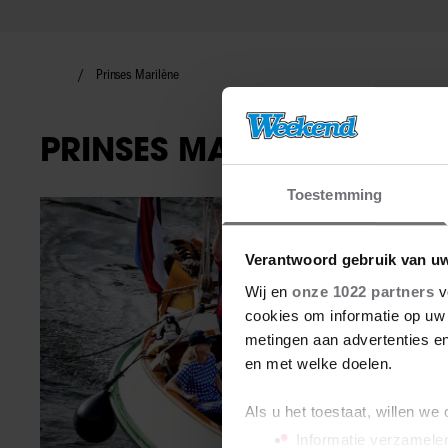
Prinses Marilène
PRINSES MARILÈNE
Toestemming
Royalty
Verantwoord gebruik van u
Wij en
onze 1022 partners
v
cookies om informatie op uw 
metingen aan advertenties en
en met welke doelen.
Als u het toestaat, willen we
Informatie verzamelen