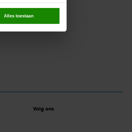
erprinting)
t
detailgedeelte
in. U kunt uw
Alles toestaan
 media te bieden en om ons
ze partners voor social
nformatie die u aan ze heeft
oord met onze cookies als u
Volg ons