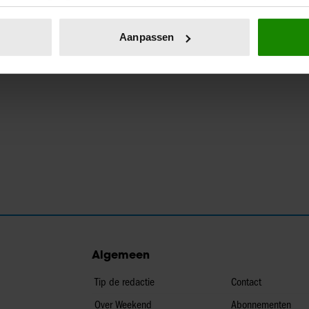
eren door het actief te scannen op specifieke eigenschappen (fing
onlijke gegevens worden verwerkt en stel uw voorkeuren in he
Aanpassen
jzigen of intrekken in de Cookieverklaring.
ent en advertenties te personaliseren, om functies voor social
. Ook delen we informatie over uw gebruik van onze site met on
e. Deze partners kunnen deze gegevens combineren met andere i
erzameld op basis van uw gebruik van hun services. U gaat akk
Algemeen
Tip de redactie
Contact
Over Weekend
Abonnementen