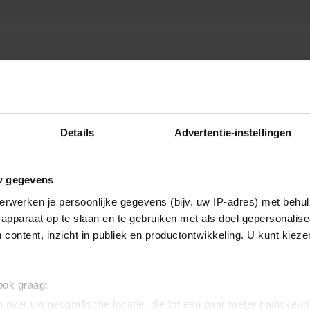
Details
Advertentie-instellingen
w gegevens
erwerken je persoonlijke gegevens (bijv. uw IP-adres) met behul
apparaat op te slaan en te gebruiken met als doel gepersonalise
 content, inzicht in publiek en productontwikkeling. U kunt kiez
 ook graag:
 over uw geografische locatie, die tot een paar meter nauwkeuri