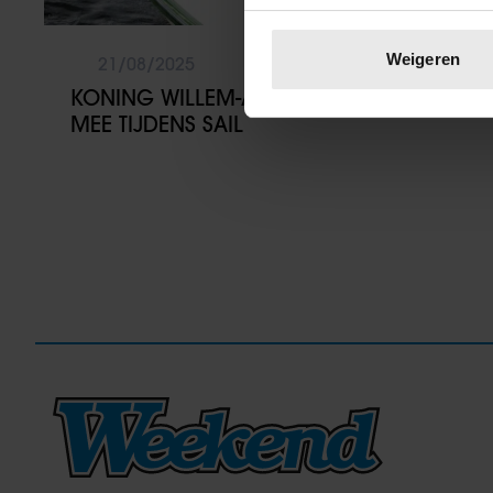
Uw apparaat identific
Lees meer over hoe uw perso
Weigeren
21/08/2025
toestemming op elk moment wi
KONING WILLEM-ALEXANDER VAART
MEE TIJDENS SAIL
We gebruiken cookies om cont
websiteverkeer te analyseren
media, adverteren en analys
verstrekt of die ze hebben v
onze website blijft gebruiken.