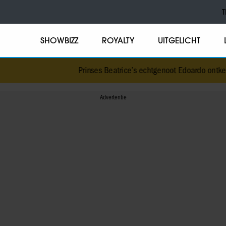
T
SHOWBIZZ
ROYALTY
UITGELICHT
Prinses Beatrice’s echtgenoot Edoardo ontkent