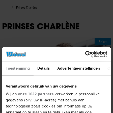
Prinses Charlène
PRINSES CHARLÈNE
BN'ers
Toestemming
Details
Advertentie-instellingen
Ov
Verantwoord gebruik van uw gegevens
Wij en
onze 1022 partners
verwerken je persoonlijke
gegevens (bijv. uw IP-adres) met behulp van
technologieën zoals cookies om informatie op uw
apparaat op te slaan en te gebruiken met als doel