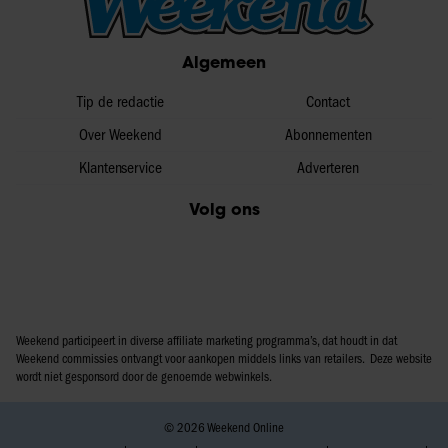
informatie over uw gebruik van onze site met onze
partners voor social media, adverteren en analyse. Deze
Algemeen
partners kunnen deze gegevens combineren met andere
informatie die u aan ze heeft verstrekt of die ze hebben
Tip de redactie
Contact
verzameld op basis van uw gebruik van hun services. U
gaat akkoord met onze cookies als u onze website blijft
Over Weekend
Abonnementen
gebruiken.
Klantenservice
Adverteren
Volg ons
Weekend participeert in diverse affiliate marketing programma’s, dat houdt in dat
Weekend commissies ontvangt voor aankopen middels links van retailers. Deze website
wordt niet gesponsord door de genoemde webwinkels.
© 2026 Weekend Online