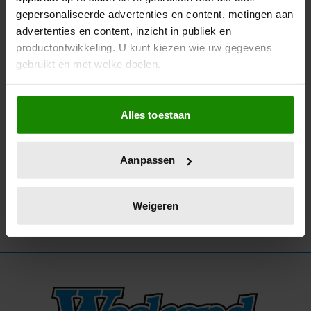
gepersonaliseerde advertenties en content, metingen aan
05/06/2026
advertenties en content, inzicht in publiek en
MAX VERSTAPPEN EN KELLY PIQUET
productontwikkeling. U kunt kiezen wie uw gegevens
BRENGEN BEZOEK AAN PRINS ALBERT VAN
gebruikt en met welke doelen.
MONACO
Als u het toestaat, willen we ook graag:
Alles toestaan
Informatie verzamelen over uw geografische
locatie, die tot een paar meter nauwkeurig kan zijn
Uw apparaat identificeren door het actief te
Aanpassen
scannen op specifieke eigenschappen (fingerprinting)
Lees meer over hoe uw persoonlijke gegevens worden
verwerkt en stel uw voorkeuren in het
detailgedeelte
in.
Weigeren
U kunt uw toestemming op elk moment wijzigen of
intrekken in de Cookieverklaring.
We gebruiken cookies om content en advertenties te
personaliseren, om functies voor social media te bieden
en om ons websiteverkeer te analyseren. Ook delen we