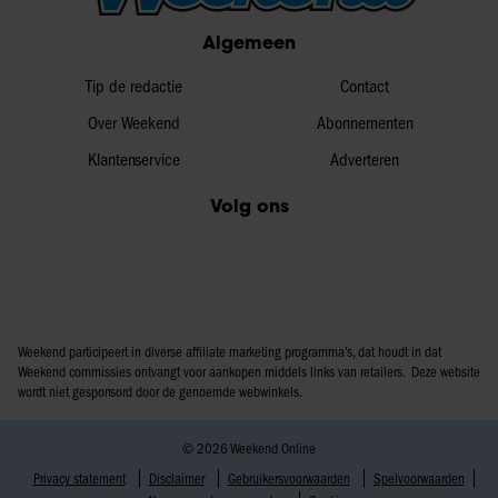
partners voor social media, adverteren en analyse. Deze
Algemeen
partners kunnen deze gegevens combineren met andere
informatie die u aan ze heeft verstrekt of die ze hebben
Tip de redactie
Contact
verzameld op basis van uw gebruik van hun services. U
Over Weekend
Abonnementen
gaat akkoord met onze cookies als u onze website blijft
Klantenservice
Adverteren
gebruiken.
Volg ons
Weekend participeert in diverse affiliate marketing programma’s, dat houdt in dat
Weekend commissies ontvangt voor aankopen middels links van retailers. Deze website
wordt niet gesponsord door de genoemde webwinkels.
© 2026 Weekend Online
Privacy statement
Disclaimer
Gebruikersvoorwaarden
Spelvoorwaarden