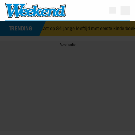
TRENDING
arbra Streisand verrast op 84-jarige leeftijd met eerste kinderboek