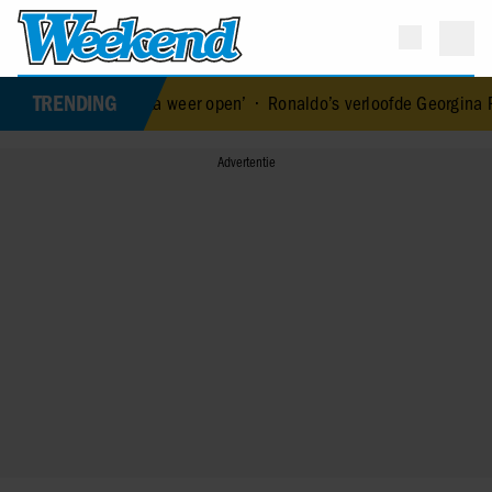
TRENDING
 blokkade los: ‘Ik sta weer open’
•
Ronaldo’s verloofde Georgina R