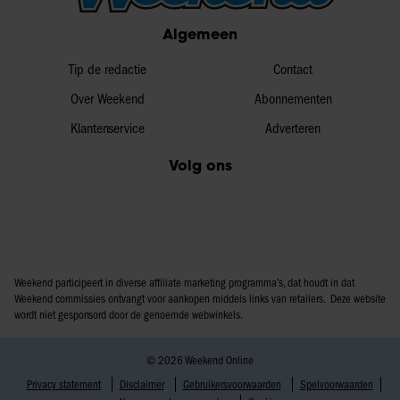
partners voor social media, adverteren en analyse. Deze
Algemeen
partners kunnen deze gegevens combineren met andere
informatie die u aan ze heeft verstrekt of die ze hebben
Tip de redactie
Contact
verzameld op basis van uw gebruik van hun services. U
Over Weekend
Abonnementen
gaat akkoord met onze cookies als u onze website blijft
Klantenservice
Adverteren
gebruiken.
Volg ons
Weekend participeert in diverse affiliate marketing programma’s, dat houdt in dat
Weekend commissies ontvangt voor aankopen middels links van retailers. Deze website
wordt niet gesponsord door de genoemde webwinkels.
© 2026 Weekend Online
Privacy statement
Disclaimer
Gebruikersvoorwaarden
Spelvoorwaarden