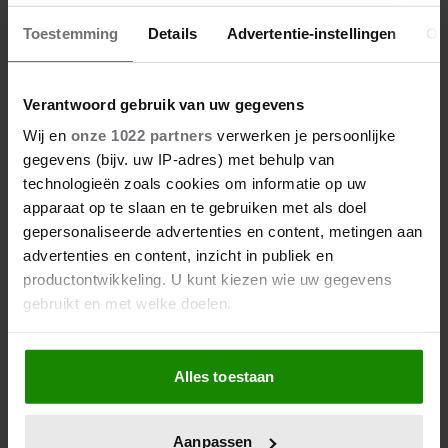
05/08/2025
Toestemming
Details
Advertentie-instellingen
Ov
MAXIM HARTMAN FILEERT JAN SLAGTER EN
ÖZCAN AKYOL OP INSTAGRAM
Verantwoord gebruik van uw gegevens
Wij en
onze 1022 partners
verwerken je persoonlijke
Nieuws
gegevens (bijv. uw IP-adres) met behulp van
technologieën zoals cookies om informatie op uw
apparaat op te slaan en te gebruiken met als doel
gepersonaliseerde advertenties en content, metingen aan
advertenties en content, inzicht in publiek en
productontwikkeling. U kunt kiezen wie uw gegevens
gebruikt en met welke doelen.
Als u het toestaat, willen we ook graag:
Alles toestaan
Informatie verzamelen over uw geografische
locatie, die tot een paar meter nauwkeurig kan zijn
Uw apparaat identificeren door het actief te
Aanpassen
04/08/2025