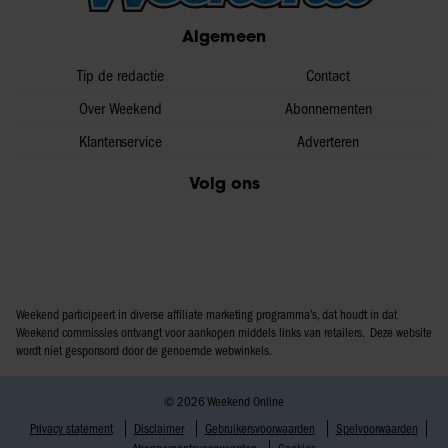
Algemeen
Tip de redactie
Contact
Over Weekend
Abonnementen
Klantenservice
Adverteren
Volg ons
Weekend participeert in diverse affiliate marketing programma’s, dat houdt in dat
Weekend commissies ontvangt voor aankopen middels links van retailers. Deze website
wordt niet gesponsord door de genoemde webwinkels.
© 2026 Weekend Online
Privacy statement
Disclaimer
Gebruikersvoorwaarden
Spelvoorwaarden