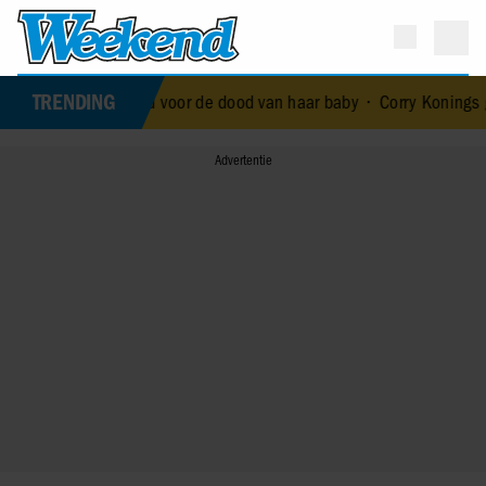
TRENDING
al die terechtstond voor de dood van haar baby
•
Corry Konings gul v