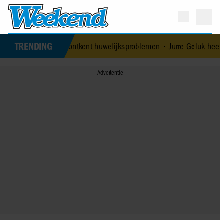
TRENDING
 echtgenoot Edoardo ontkent huwelijksproblemen
•
Jurre Geluk heeft