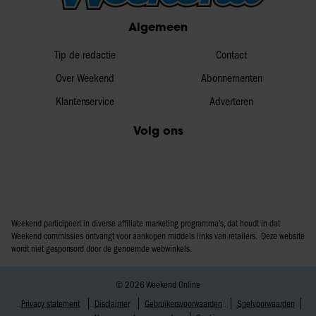
partners voor social media, adverteren en analyse. Deze
Algemeen
partners kunnen deze gegevens combineren met andere
informatie die u aan ze heeft verstrekt of die ze hebben
Tip de redactie
Contact
verzameld op basis van uw gebruik van hun services. U
Over Weekend
Abonnementen
gaat akkoord met onze cookies als u onze website blijft
Klantenservice
Adverteren
gebruiken.
Volg ons
Weekend participeert in diverse affiliate marketing programma’s, dat houdt in dat
Weekend commissies ontvangt voor aankopen middels links van retailers. Deze website
wordt niet gesponsord door de genoemde webwinkels.
© 2026 Weekend Online
Privacy statement
Disclaimer
Gebruikersvoorwaarden
Spelvoorwaarden