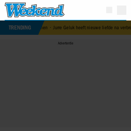
TRENDING
kent huwelijksproblemen
•
Jurre Geluk heeft nieuwe liefde na verbro