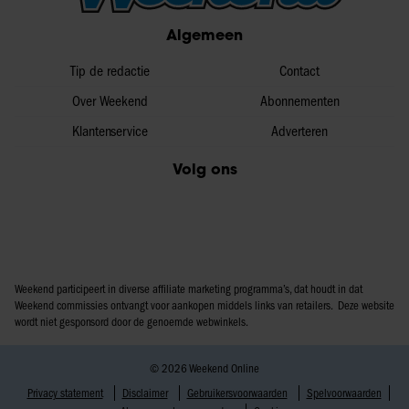
partners voor social media, adverteren en analyse. Deze
Algemeen
partners kunnen deze gegevens combineren met andere
informatie die u aan ze heeft verstrekt of die ze hebben
Tip de redactie
Contact
verzameld op basis van uw gebruik van hun services. U
Over Weekend
Abonnementen
gaat akkoord met onze cookies als u onze website blijft
Klantenservice
Adverteren
gebruiken.
Volg ons
Weekend participeert in diverse affiliate marketing programma’s, dat houdt in dat
Weekend commissies ontvangt voor aankopen middels links van retailers. Deze website
wordt niet gesponsord door de genoemde webwinkels.
© 2026 Weekend Online
Privacy statement
Disclaimer
Gebruikersvoorwaarden
Spelvoorwaarden