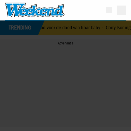
TRENDING
e royal die terechtstond voor de dood van haar baby
•
Corry Konings 