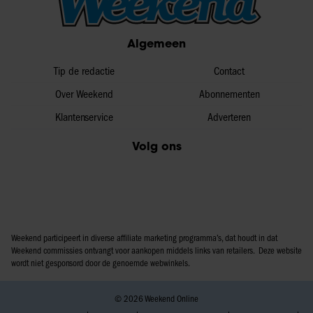
informatie over uw gebruik van onze site met onze
partners voor social media, adverteren en analyse. Deze
Algemeen
partners kunnen deze gegevens combineren met andere
informatie die u aan ze heeft verstrekt of die ze hebben
Tip de redactie
Contact
verzameld op basis van uw gebruik van hun services. U
gaat akkoord met onze cookies als u onze website blijft
Over Weekend
Abonnementen
gebruiken.
Klantenservice
Adverteren
Volg ons
Weekend participeert in diverse affiliate marketing programma’s, dat houdt in dat
Weekend commissies ontvangt voor aankopen middels links van retailers. Deze website
wordt niet gesponsord door de genoemde webwinkels.
© 2026 Weekend Online