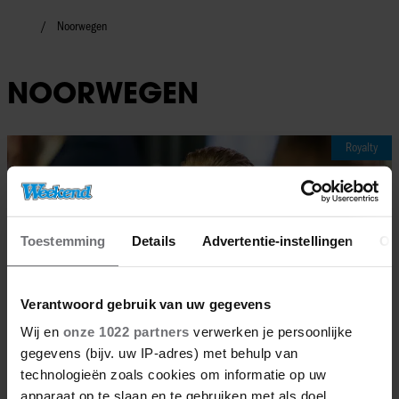
Noorwegen
NOORWEGEN
Royalty
Toestemming
Details
Advertentie-instellingen
Ov
Verantwoord gebruik van uw gegevens
Wij en
onze 1022 partners
verwerken je persoonlijke
gegevens (bijv. uw IP-adres) met behulp van
technologieën zoals cookies om informatie op uw
apparaat op te slaan en te gebruiken met als doel