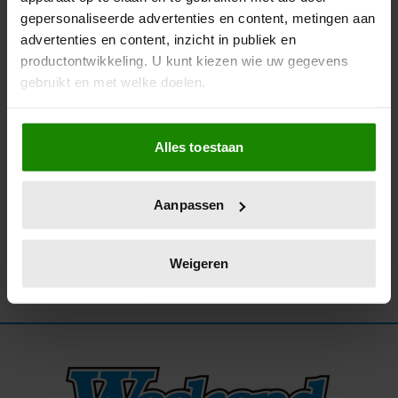
gepersonaliseerde advertenties en content, metingen aan
22/10/2025
advertenties en content, inzicht in publiek en
NOORS PALEIS HAALT UIT NAAR BOEK ‘VOL
productontwikkeling. U kunt kiezen wie uw gegevens
ONWAARHEDEN’ OVER MARIUS BORG
gebruikt en met welke doelen.
HØIBY
Als u het toestaat, willen we ook graag:
Alles toestaan
Informatie verzamelen over uw geografische
locatie, die tot een paar meter nauwkeurig kan zijn
Uw apparaat identificeren door het actief te
Aanpassen
scannen op specifieke eigenschappen (fingerprinting)
Lees meer over hoe uw persoonlijke gegevens worden
verwerkt en stel uw voorkeuren in het
detailgedeelte
in.
Weigeren
U kunt uw toestemming op elk moment wijzigen of
intrekken in de Cookieverklaring.
We gebruiken cookies om content en advertenties te
personaliseren, om functies voor social media te bieden
en om ons websiteverkeer te analyseren. Ook delen we