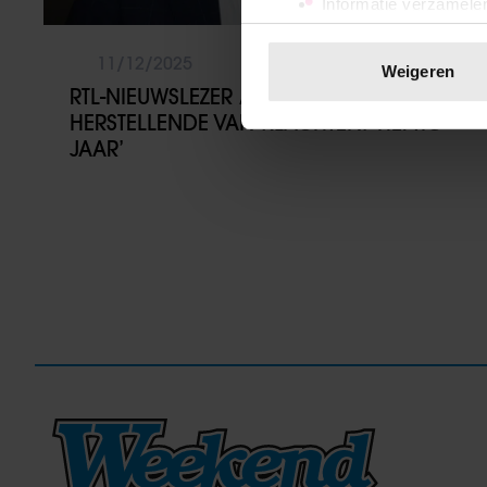
Informatie verzamelen
Uw apparaat identific
Lees meer over hoe uw perso
11/12/2025
Weigeren
toestemming op elk moment wi
RTL-NIEUWSLEZER ANTOIN PEETERS
HERSTELLENDE VAN KLACHTEN: ‘HEFTIG
We gebruiken cookies om cont
JAAR’
websiteverkeer te analyseren
media, adverteren en analys
verstrekt of die ze hebben v
onze website blijft gebruiken.