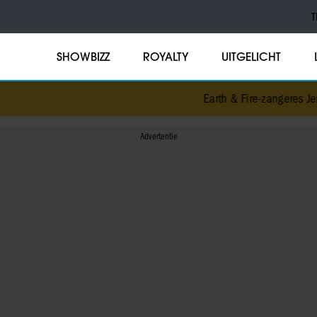
T
SHOWBIZZ
ROYALTY
UITGELICHT
Earth & Fire-zangeres Jern