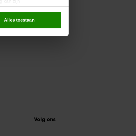
g kan zijn
erprinting)
t
detailgedeelte
in. U kunt uw
Alles toestaan
 media te bieden en om ons
ze partners voor social
nformatie die u aan ze heeft
oord met onze cookies als u
Volg ons