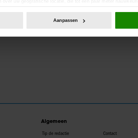
 over uw geografische locatie, die tot een paar meter nauwkeuri
eren door het actief te scannen op specifieke eigenschappen (fing
onlijke gegevens worden verwerkt en stel uw voorkeuren in he
Aanpassen
jzigen of intrekken in de Cookieverklaring.
ent en advertenties te personaliseren, om functies voor social
. Ook delen we informatie over uw gebruik van onze site met on
e. Deze partners kunnen deze gegevens combineren met andere i
erzameld op basis van uw gebruik van hun services. U gaat akk
Algemeen
Tip de redactie
Contact