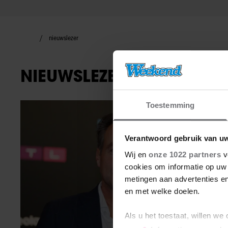
nieuwslezer
NIEUWSLEZER
Toestemming
BN'ers
Verantwoord gebruik van u
Wij en
onze 1022 partners
v
cookies om informatie op uw 
metingen aan advertenties en
en met welke doelen.
Als u het toestaat, willen we