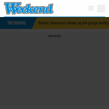
TRENDING
man (79) overleden
•
Barbra Streisand verrast op 84-jarige leeftijd