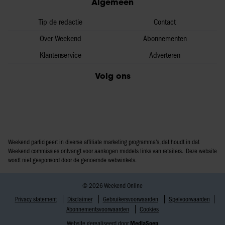
Algemeen
Tip de redactie
Contact
Over Weekend
Abonnementen
Klantenservice
Adverteren
Volg ons
Weekend participeert in diverse affiliate marketing programma’s, dat houdt in dat
Weekend commissies ontvangt voor aankopen middels links van retailers. Deze website
wordt niet gesponsord door de genoemde webwinkels.
© 2026 Weekend Online
Privacy statement
Disclaimer
Gebruikersvoorwaarden
Spelvoorwaarden
Abonnementsvoorwaarden
Cookies
Website gerealiseerd door
MediaSoep