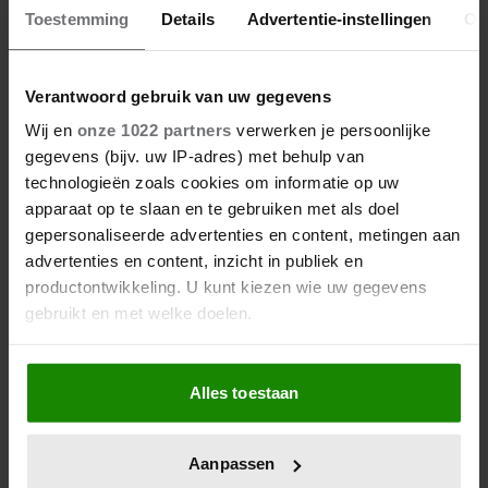
Toestemming
Details
Advertentie-instellingen
Ov
23/09/2025
MTV STOPT MET CATFISH: THE TV SHOW
Verantwoord gebruik van uw gegevens
Wij en
onze 1022 partners
verwerken je persoonlijke
Nieuws
gegevens (bijv. uw IP-adres) met behulp van
technologieën zoals cookies om informatie op uw
apparaat op te slaan en te gebruiken met als doel
gepersonaliseerde advertenties en content, metingen aan
advertenties en content, inzicht in publiek en
productontwikkeling. U kunt kiezen wie uw gegevens
gebruikt en met welke doelen.
Als u het toestaat, willen we ook graag:
Alles toestaan
Informatie verzamelen over uw geografische
locatie, die tot een paar meter nauwkeurig kan zijn
Uw apparaat identificeren door het actief te
Aanpassen
scannen op specifieke eigenschappen (fingerprinting)
05/09/2025