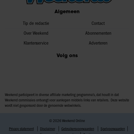
partners voor social media, adverteren en analyse. Deze
Algemeen
partners kunnen deze gegevens combineren met andere
informatie die u aan ze heeft verstrekt of die ze hebben
Tip de redactie
Contact
verzameld op basis van uw gebruik van hun services. U
Over Weekend
Abonnementen
gaat akkoord met onze cookies als u onze website blijft
Klantenservice
Adverteren
gebruiken.
Volg ons
Weekend participeert in diverse affiliate marketing programma’s, dat houdt in dat
Weekend commissies ontvangt voor aankopen middels links van retailers. Deze website
wordt niet gesponsord door de genoemde webwinkels.
© 2026 Weekend Online
Privacy statement
Disclaimer
Gebruikersvoorwaarden
Spelvoorwaarden