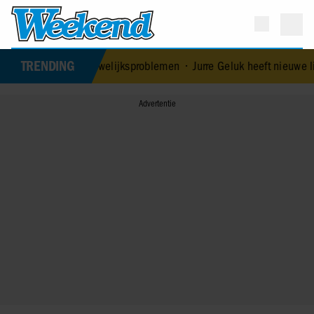
TRENDING
t Edoardo ontkent huwelijksproblemen
•
Jurre Geluk heeft nieuwe li