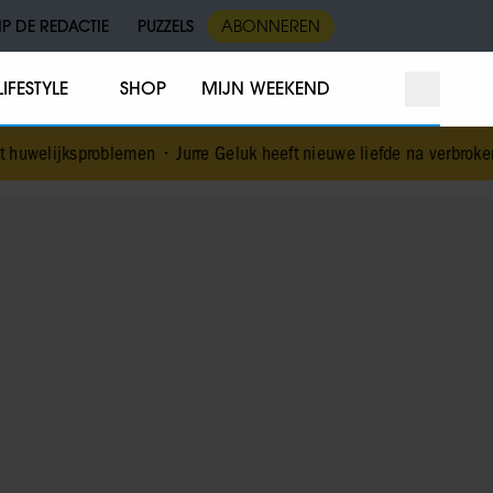
IP DE REDACTIE
PUZZELS
ABONNEREN
LIFESTYLE
SHOP
MIJN WEEKEND
uwelijksproblemen
•
Jurre Geluk heeft nieuwe liefde na verbroken ve