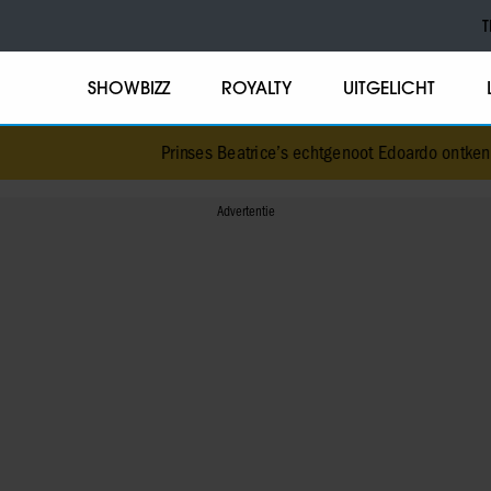
T
SHOWBIZZ
ROYALTY
UITGELICHT
Prinses Beatrice’s echtgenoot Edoardo ontkent h