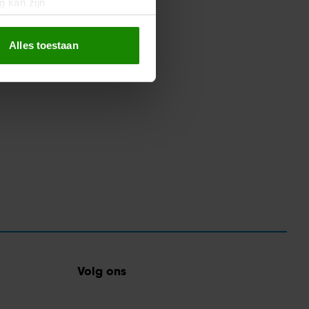
g kan zijn
erprinting)
t
detailgedeelte
in. U kunt uw
Alles toestaan
 media te bieden en om ons
ze partners voor social
nformatie die u aan ze heeft
oord met onze cookies als u
Volg ons