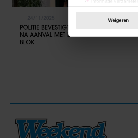
Informatie verzamelen
Uw apparaat identific
Lees meer over hoe uw perso
24/11/2025
Weigeren
toestemming op elk moment wi
POLITIE BEVESTIGT TWEEDE AANGIFTE
NA AANVAL MET BOEK OP MISCHA
We gebruiken cookies om cont
BLOK
websiteverkeer te analyseren
media, adverteren en analys
verstrekt of die ze hebben v
onze website blijft gebruiken.