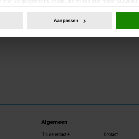
 over uw geografische locatie, die tot een paar meter nauwkeuri
eren door het actief te scannen op specifieke eigenschappen (fing
onlijke gegevens worden verwerkt en stel uw voorkeuren in he
24/11/2025
Aanpassen
jzigen of intrekken in de Cookieverklaring.
MISCHA BLOK AANGEVALLEN OP
STRAAT DOOR TIENERS OP FATBIKES
ent en advertenties te personaliseren, om functies voor social
. Ook delen we informatie over uw gebruik van onze site met on
e. Deze partners kunnen deze gegevens combineren met andere i
erzameld op basis van uw gebruik van hun services. U gaat akk
Algemeen
Tip de redactie
Contact