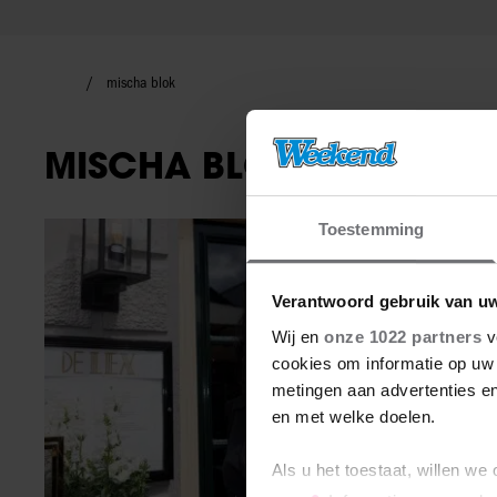
mischa blok
MISCHA BLOK
Toestemming
Nieuws
Verantwoord gebruik van u
Wij en
onze 1022 partners
v
cookies om informatie op uw 
metingen aan advertenties en
en met welke doelen.
Als u het toestaat, willen we