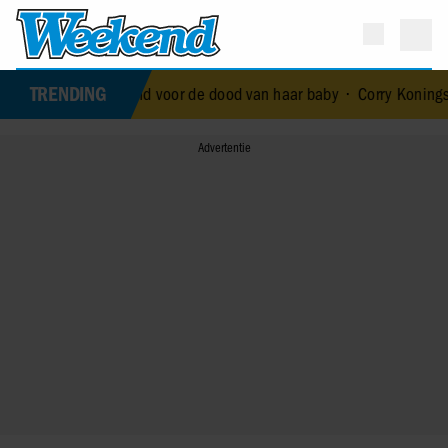
TRENDING
 royal die terechtstond voor de dood van haar baby
•
Corry Konings g