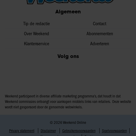
partners voor social media, adverteren en analyse. Deze
Algemeen
partners kunnen deze gegevens combineren met andere
informatie die u aan ze heeft verstrekt of die ze hebben
Tip de redactie
Contact
verzameld op basis van uw gebruik van hun services. U
Over Weekend
Abonnementen
gaat akkoord met onze cookies als u onze website blijft
Klantenservice
Adverteren
gebruiken.
Volg ons
Weekend participeert in diverse affiliate marketing programma’s, dat houdt in dat
Weekend commissies ontvangt voor aankopen middels links van retailers. Deze website
wordt niet gesponsord door de genoemde webwinkels.
© 2026 Weekend Online
Privacy statement
Disclaimer
Gebruikersvoorwaarden
Spelvoorwaarden