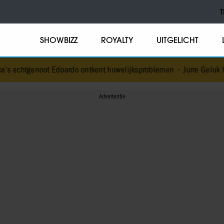
T
SHOWBIZZ
ROYALTY
UITGELICHT
s echtgenoot Edoardo ontkent huwelijksproblemen
•
Jurre Geluk heef