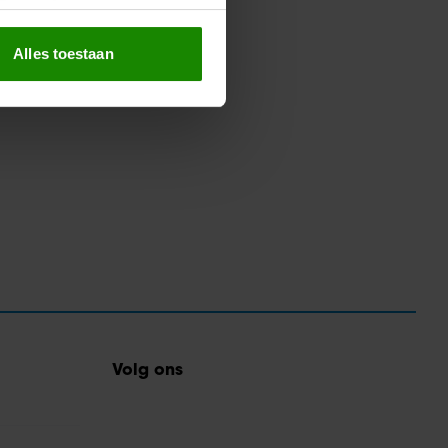
erprinting)
t
detailgedeelte
in. U kunt uw
Alles toestaan
 media te bieden en om ons
ze partners voor social
nformatie die u aan ze heeft
oord met onze cookies als u
Volg ons