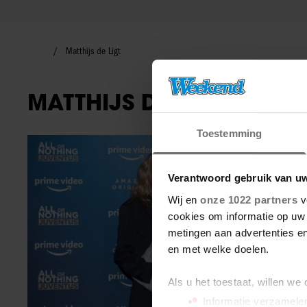
Matthijs de Ligt
MATTHIJS DE LIGT
Toestemming
Nieuws
Verantwoord gebruik van u
Wij en
onze 1022 partners
v
cookies om informatie op uw 
metingen aan advertenties en
en met welke doelen.
Als u het toestaat, willen we
Informatie verzamelen