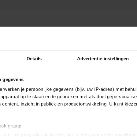
Details
Advertentie-instellingen
w gegevens
erwerken je persoonlijke gegevens (bijv. uw IP-adres) met behul
apparaat op te slaan en te gebruiken met als doel gepersonalise
 content, inzicht in publiek en productontwikkeling. U kunt kiez
 ook graag:
 over uw geografische locatie, die tot een paar meter nauwkeuri