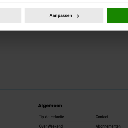
eren door het actief te scannen op specifieke eigenschappen (fing
onlijke gegevens worden verwerkt en stel uw voorkeuren in he
Aanpassen
jzigen of intrekken in de Cookieverklaring.
ent en advertenties te personaliseren, om functies voor social
. Ook delen we informatie over uw gebruik van onze site met on
e. Deze partners kunnen deze gegevens combineren met andere i
erzameld op basis van uw gebruik van hun services. U gaat akk
Algemeen
Tip de redactie
Contact
Over Weekend
Abonnementen