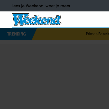
Lees je Weekend, weet je meer
TRENDING
Prinses Beatrice’