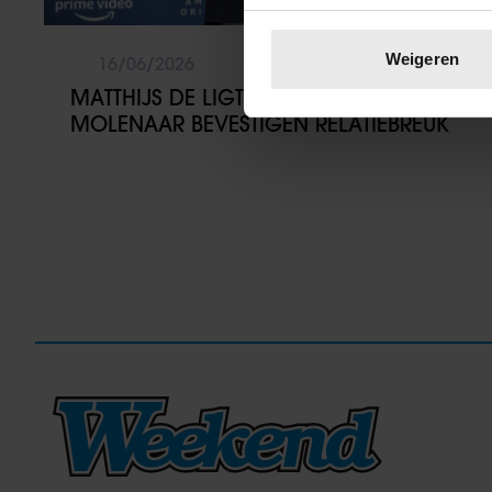
Uw apparaat identific
Lees meer over hoe uw perso
Weigeren
16/06/2026
toestemming op elk moment wi
MATTHIJS DE LIGT EN ANNEKEE
MOLENAAR BEVESTIGEN RELATIEBREUK
We gebruiken cookies om cont
websiteverkeer te analyseren
media, adverteren en analys
verstrekt of die ze hebben v
onze website blijft gebruiken.