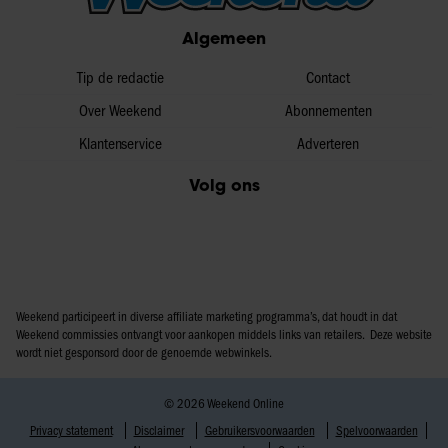
partners voor social media, adverteren en analyse. Deze
Algemeen
partners kunnen deze gegevens combineren met andere
informatie die u aan ze heeft verstrekt of die ze hebben
Tip de redactie
Contact
verzameld op basis van uw gebruik van hun services. U
Over Weekend
Abonnementen
gaat akkoord met onze cookies als u onze website blijft
Klantenservice
Adverteren
gebruiken.
Volg ons
Weekend participeert in diverse affiliate marketing programma’s, dat houdt in dat
Weekend commissies ontvangt voor aankopen middels links van retailers. Deze website
wordt niet gesponsord door de genoemde webwinkels.
© 2026 Weekend Online
Privacy statement
Disclaimer
Gebruikersvoorwaarden
Spelvoorwaarden