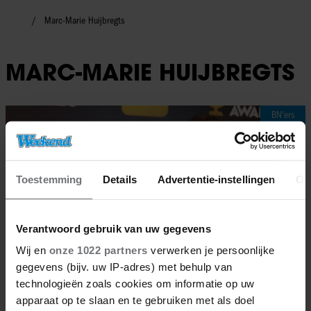
Marc-Marie Huijbregts
MARC-MARIE HUIJBREGTS
BN'ers
Toestemming
Details
Advertentie-instellingen
Ov
Verantwoord gebruik van uw gegevens
Wij en
onze 1022 partners
verwerken je persoonlijke
gegevens (bijv. uw IP-adres) met behulp van
technologieën zoals cookies om informatie op uw
apparaat op te slaan en te gebruiken met als doel