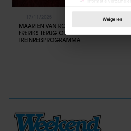
Informatie verzamelen
Uw apparaat identific
Lees meer over hoe uw perso
17/11/2025
Weigeren
toestemming op elk moment wi
MAARTEN VAN ROSSEM EN PHILIP
FRERIKS TERUG OP TV MET
We gebruiken cookies om cont
TREINREISPROGRAMMA
websiteverkeer te analyseren
media, adverteren en analys
verstrekt of die ze hebben v
onze website blijft gebruiken.