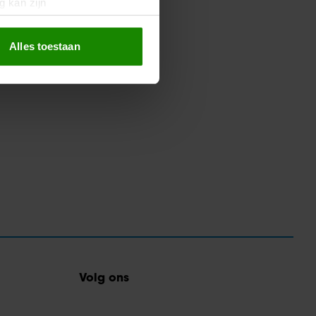
g kan zijn
erprinting)
t
detailgedeelte
in. U kunt uw
Alles toestaan
 media te bieden en om ons
ze partners voor social
nformatie die u aan ze heeft
oord met onze cookies als u
Volg ons