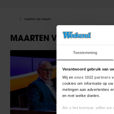
maarten van rossum
MAARTEN VAN ROSSUM
Toestemming
TV-programma
Verantwoord gebruik van u
Wij en
onze 1022 partners
v
cookies om informatie op uw 
metingen aan advertenties en
en met welke doelen.
Als u het toestaat, willen we