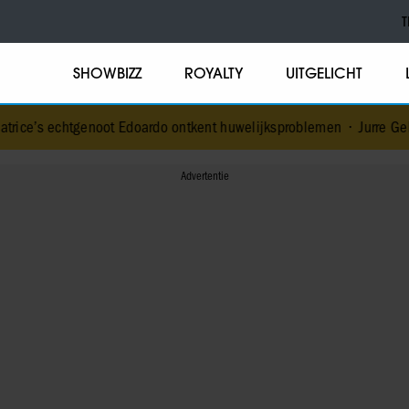
T
SHOWBIZZ
ROYALTY
UITGELICHT
ice’s echtgenoot Edoardo ontkent huwelijksproblemen
•
Jurre Geluk 