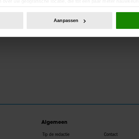
 over uw geografische locatie, die tot een paar meter nauwkeuri
eren door het actief te scannen op specifieke eigenschappen (fing
onlijke gegevens worden verwerkt en stel uw voorkeuren in he
Aanpassen
jzigen of intrekken in de Cookieverklaring.
ent en advertenties te personaliseren, om functies voor social
. Ook delen we informatie over uw gebruik van onze site met on
e. Deze partners kunnen deze gegevens combineren met andere i
erzameld op basis van uw gebruik van hun services. U gaat akk
Algemeen
Tip de redactie
Contact