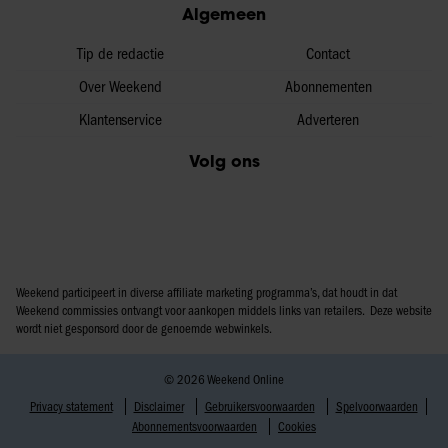
Algemeen
partners voor social media, adverteren en analyse. Deze
partners kunnen deze gegevens combineren met andere
Tip de redactie
Contact
informatie die u aan ze heeft verstrekt of die ze hebben
verzameld op basis van uw gebruik van hun services. U
Over Weekend
Abonnementen
gaat akkoord met onze cookies als u onze website blijft
Klantenservice
Adverteren
gebruiken.
Volg ons
Weekend participeert in diverse affiliate marketing programma’s, dat houdt in dat
Weekend commissies ontvangt voor aankopen middels links van retailers. Deze website
wordt niet gesponsord door de genoemde webwinkels.
© 2026 Weekend Online
Privacy statement
Disclaimer
Gebruikersvoorwaarden
Spelvoorwaarden
Abonnementsvoorwaarden
Cookies