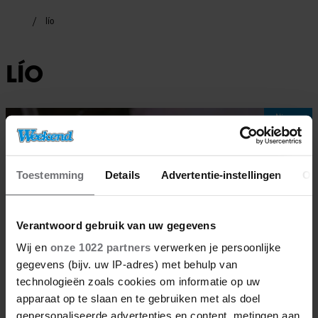
lío
LÍO
Nieuws
Toestemming
Details
Advertentie-instellingen
Ov
Verantwoord gebruik van uw gegevens
Wij en
onze 1022 partners
verwerken je persoonlijke
gegevens (bijv. uw IP-adres) met behulp van
technologieën zoals cookies om informatie op uw
apparaat op te slaan en te gebruiken met als doel
gepersonaliseerde advertenties en content, metingen aan