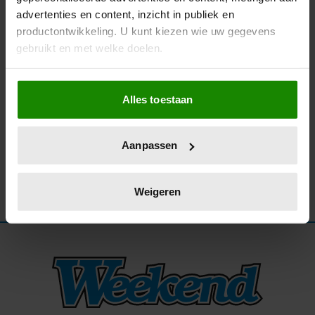
advertenties en content, inzicht in publiek en
06/10/2025
productontwikkeling. U kunt kiezen wie uw gegevens
LIL’ KLEINE ZIET ZOONTJE LÍO NIET MEER
gebruikt en met welke doelen.
Als u het toestaat, willen we ook graag:
Alles toestaan
Informatie verzamelen over uw geografische
locatie, die tot een paar meter nauwkeurig kan zijn
Uw apparaat identificeren door het actief te
Aanpassen
scannen op specifieke eigenschappen (fingerprinting)
Lees meer over hoe uw persoonlijke gegevens worden
verwerkt en stel uw voorkeuren in het
detailgedeelte
in.
Weigeren
U kunt uw toestemming op elk moment wijzigen of
intrekken in de Cookieverklaring.
We gebruiken cookies om content en advertenties te
personaliseren, om functies voor social media te bieden
en om ons websiteverkeer te analyseren. Ook delen we
informatie over uw gebruik van onze site met onze