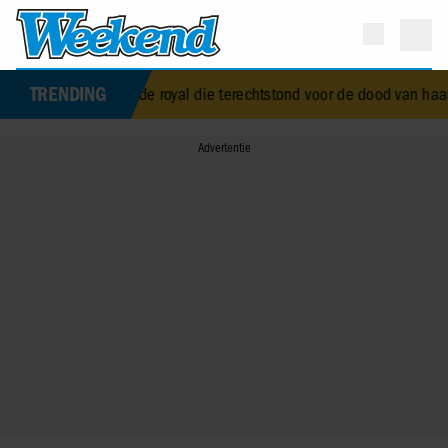
TRENDING
lizabeth Alice Wise, de royal die terechtstond voor de dood van haar