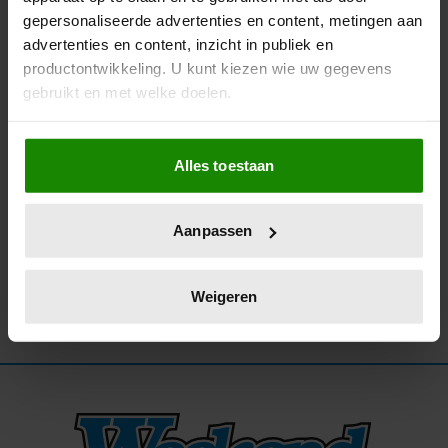
gepersonaliseerde advertenties en content, metingen aan
22/02/2025
advertenties en content, inzicht in publiek en
BABETTE VAN VEEN BLIKT TERUG OP
productontwikkeling. U kunt kiezen wie uw gegevens
ONVERGETELIJKE VRIENDSCHAP MET
gebruikt en met welke doelen.
‘BESTE VRIENDIN’ GUUSJE NEDERHORST
Als u het toestaat, willen we ook graag:
Alles toestaan
Informatie verzamelen over uw geografische
locatie, die tot een paar meter nauwkeurig kan zijn
Uw apparaat identificeren door het actief te
Aanpassen
scannen op specifieke eigenschappen (fingerprinting)
Lees meer over hoe uw persoonlijke gegevens worden
verwerkt en stel uw voorkeuren in het
detailgedeelte
in.
Weigeren
U kunt uw toestemming op elk moment wijzigen of
intrekken in de Cookieverklaring.
We gebruiken cookies om content en advertenties te
personaliseren, om functies voor social media te bieden
en om ons websiteverkeer te analyseren. Ook delen we