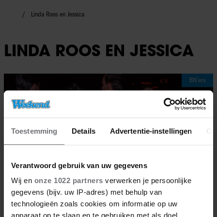
Linda Roos en Jessica
LINDA ROOS EN JESSICA
BN'ers
Toestemming
Details
Advertentie-instellingen
Ov
Verantwoord gebruik van uw gegevens
Wij en
onze 1022 partners
verwerken je persoonlijke
gegevens (bijv. uw IP-adres) met behulp van
technologieën zoals cookies om informatie op uw
apparaat op te slaan en te gebruiken met als doel