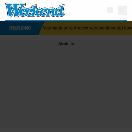
TRENDING
erbroken verloving
•
Voormalig prins Andrew werd achtervolgd door