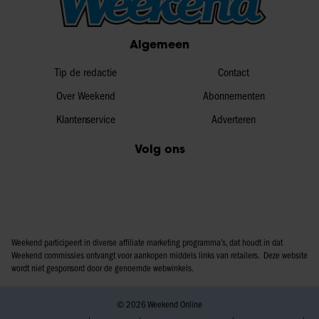
informatie over uw gebruik van onze site met onze
partners voor social media, adverteren en analyse. Deze
Algemeen
partners kunnen deze gegevens combineren met andere
informatie die u aan ze heeft verstrekt of die ze hebben
Tip de redactie
Contact
verzameld op basis van uw gebruik van hun services. U
gaat akkoord met onze cookies als u onze website blijft
Over Weekend
Abonnementen
gebruiken.
Klantenservice
Adverteren
Volg ons
Weekend participeert in diverse affiliate marketing programma’s, dat houdt in dat
Weekend commissies ontvangt voor aankopen middels links van retailers. Deze website
wordt niet gesponsord door de genoemde webwinkels.
© 2026 Weekend Online