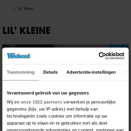
Lil' Kleine
LIL’ KLEINE
Nieuws
Toestemming
Details
Advertentie-instellingen
Ov
Verantwoord gebruik van uw gegevens
Wij en
onze 1022 partners
verwerken je persoonlijke
gegevens (bijv. uw IP-adres) met behulp van
technologieën zoals cookies om informatie op uw
apparaat op te slaan en te gebruiken met als doel
gepersonaliseerde advertenties en content, metingen aan