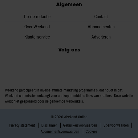
Algemeen
partners voor social media, adverteren en analyse. Deze
partners kunnen deze gegevens combineren met andere
Tip de redactie
Contact
informatie die u aan ze heeft verstrekt of die ze hebben
verzameld op basis van uw gebruik van hun services. U
Over Weekend
Abonnementen
gaat akkoord met onze cookies als u onze website blijft
Klantenservice
Adverteren
gebruiken.
Volg ons
Weekend participeert in diverse affiliate marketing programma’s, dat houdt in dat
Weekend commissies ontvangt voor aankopen middels links van retailers. Deze website
wordt niet gesponsord door de genoemde webwinkels.
© 2026 Weekend Online
Privacy statement
Disclaimer
Gebruikersvoorwaarden
Spelvoorwaarden
Abonnementsvoorwaarden
Cookies