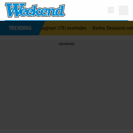
TRENDING
re-zangeres Jerney Kaagman (79) overleden
•
Barbra Streisand verra