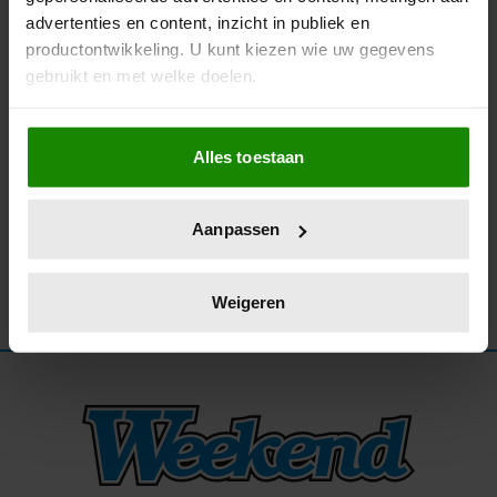
advertenties en content, inzicht in publiek en
06/10/2025
productontwikkeling. U kunt kiezen wie uw gegevens
LIL’ KLEINE ZIET ZOONTJE LÍO NIET MEER
gebruikt en met welke doelen.
Als u het toestaat, willen we ook graag:
Alles toestaan
Informatie verzamelen over uw geografische
locatie, die tot een paar meter nauwkeurig kan zijn
Uw apparaat identificeren door het actief te
Aanpassen
scannen op specifieke eigenschappen (fingerprinting)
Lees meer over hoe uw persoonlijke gegevens worden
verwerkt en stel uw voorkeuren in het
detailgedeelte
in.
Weigeren
U kunt uw toestemming op elk moment wijzigen of
intrekken in de Cookieverklaring.
We gebruiken cookies om content en advertenties te
personaliseren, om functies voor social media te bieden
en om ons websiteverkeer te analyseren. Ook delen we
informatie over uw gebruik van onze site met onze